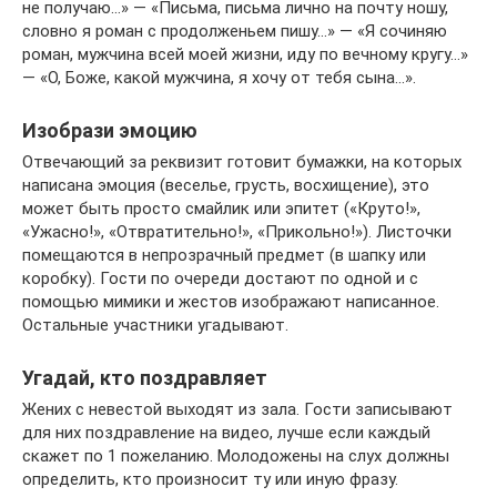
не получаю…» — «Письма, письма лично на почту ношу,
словно я роман с продолженьем пишу…» — «Я сочиняю
роман, мужчина всей моей жизни, иду по вечному кругу…»
— «О, Боже, какой мужчина, я хочу от тебя сына…».
Изобрази эмоцию
Отвечающий за реквизит готовит бумажки, на которых
написана эмоция (веселье, грусть, восхищение), это
может быть просто смайлик или эпитет («Круто!»,
«Ужасно!», «Отвратительно!», «Прикольно!»). Листочки
помещаются в непрозрачный предмет (в шапку или
коробку). Гости по очереди достают по одной и с
помощью мимики и жестов изображают написанное.
Остальные участники угадывают.
Угадай, кто поздравляет
Жених с невестой выходят из зала. Гости записывают
для них поздравление на видео, лучше если каждый
скажет по 1 пожеланию. Молодожены на слух должны
определить, кто произносит ту или иную фразу.