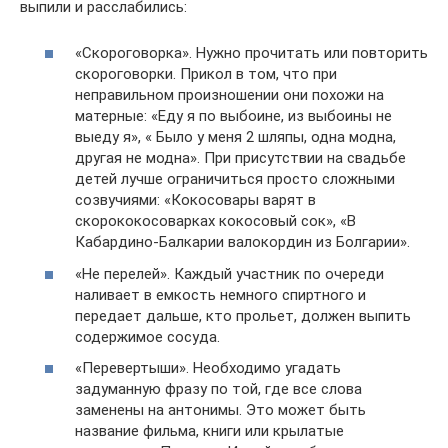
выпили и расслабились:
«Скороговорка». Нужно прочитать или повторить
скороговорки. Прикол в том, что при
неправильном произношении они похожи на
матерные: «Еду я по выбоине, из выбоины не
выеду я», « Было у меня 2 шляпы, одна модна,
другая не модна». При присутствии на свадьбе
детей лучше ограничиться просто сложными
созвучиями: «Кокосовары варят в
скорококосоварках кокосовый сок», «В
Кабардино-Балкарии валокордин из Болгарии».
«Не перелей». Каждый участник по очереди
наливает в емкость немного спиртного и
передает дальше, кто прольет, должен выпить
содержимое сосуда.
«Перевертыши». Необходимо угадать
задуманную фразу по той, где все слова
заменены на антонимы. Это может быть
название фильма, книги или крылатые