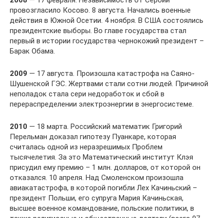
2008
— 17 февраля. Независимость от Сербии
провозгласило Косово. 8 августа. Начались военные
действия в Южной Осетии. 4 ноября. В США состоялись
президентские выборы. Во главе государства стал
первый в истории государства чернокожий президент –
Барак Обама.
2009
— 17 августа. Произошла катастрофа на Саяно-
Шушенской ГЭС. Жертвами стали сотни людей. Причиной
неполадок стала сери недоработок и сбой в
перераспределении электроэнергии в энергосистеме.
2010
— 18 марта. Российский математик Григорий
Перельман доказал гипотезу Пуанкаре, которая
считалась одной из неразрешимых Проблем
тысячелетия. За это Математический институт Клэя
присудил ему премию – 1 млн. долларов, от которой он
отказался. 10 апреля. Над Смоленском произошла
авиакатастрофа, в которой погибли Лех Качиньский –
президент Польши, его супруга Мария Качиньская,
высшее военное командование, польские политики, в