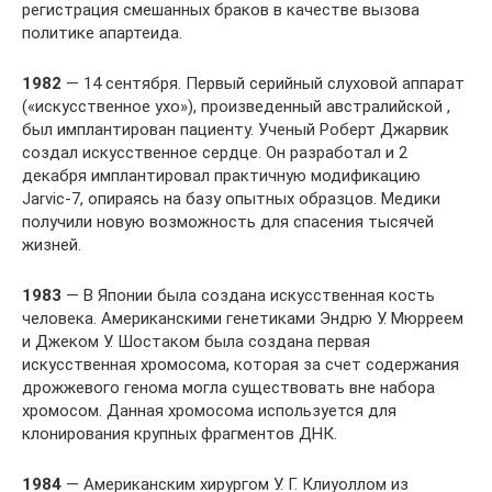
регистрация смешанных браков в качестве вызова
политике апартеида.
1982
— 14 сентября. Первый серийный слуховой аппарат
(«искусственное ухо»), произведенный австралийской ,
был имплантирован пациенту. Ученый Роберт Джарвик
создал искусственное сердце. Он разработал и 2
декабря имплантировал практичную модификацию
Jarvic-7, опираясь на базу опытных образцов. Медики
получили новую возможность для спасения тысячей
жизней.
1983
— В Японии была создана искусственная кость
человека. Американскими генетиками Эндрю У. Мюрреем
и Джеком У. Шостаком была создана первая
искусственная хромосома, которая за счет содержания
дрожжевого генома могла существовать вне набора
хромосом. Данная хромосома используется для
клонирования крупных фрагментов ДНК.
1984
— Американским хирургом У. Г. Клиуоллом из