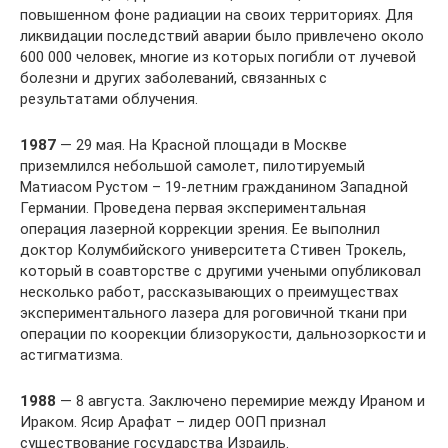
повышенном фоне радиации на своих территориях. Для
ликвидации последствий аварии было привлечено около
600 000 человек, многие из которых погибли от лучевой
болезни и других заболеваний, связанных с
результатами облучения.
1987
— 29 мая. На Красной площади в Москве
приземлился небольшой самолет, пилотируемый
Матиасом Рустом – 19-летним гражданином Западной
Германии. Проведена первая экспериментальная
операция лазерной коррекции зрения. Ее выполнил
доктор Колумбийского университета Стивен Трокель,
который в соавторстве с другими учеными опубликовал
несколько работ, рассказывающих о преимуществах
экспериментального лазера для роговичной ткани при
операции по коорекции близорукости, дальнозоркости и
астигматизма.
1988
— 8 августа. Заключено перемирие между Ираном и
Ираком. Ясир Арафат – лидер ООП признал
существование государства Израиль.