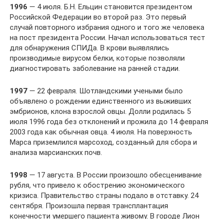
1996
— 4 июля. Б.Н. Ельцин становится президентом
Российской Федерации во второй раз. Это первый
случай повторного избрания одного и того же человека
на пост президента России. Начал использоваться тест
для обнаружения СПИДа. В крови выявлялись
производимые вирусом белки, которые позволяли
диагностировать заболевание на ранней стадии.
1997
— 22 февраля. Шотландскими учеными было
объявлено о рождении единственного из выживших
эмбрионов, клона взрослой овцы. Долли родилась 5
июля 1996 года без отклонений и прожила до 14 февраля
2003 года как обычная овца. 4 июля. На поверхность
Марса приземлился марсоход, созданный для сбора и
анализа марсианских почв.
1998
— 17 августа. В России произошло обесценивание
рубля, что привело к обострению экономического
кризиса. Правительство страны подало в отставку. 24
сентября. Произошла первая трансплантация
конечности умершего пациента живому. В городе Лион