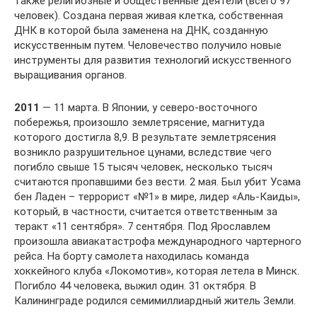
также религиозные и общественные деятели (всего 97
человек). Создана первая живая клетка, собственная
ДНК в которой была заменена на ДНК, созданную
искусственным путем. Человечество получило новые
инструменты для развития технологий искусственного
выращивания органов.
2011
— 11 марта. В Японии, у северо-восточного
побережья, произошло землетрясение, магнитуда
которого достигла 8,9. В результате землетрясения
возникло разрушительное цунами, вследствие чего
погибло свыше 15 тысяч человек, несколько тысяч
считаются пропавшими без вести. 2 мая. Был убит Усама
бен Ладен – террорист «№1» в мире, лидер «Аль-Каиды»,
который, в частности, считается ответственным за
теракт «11 сентября». 7 сентября. Под Ярославлем
произошла авиакатастрофа международного чартерного
рейса. На борту самолета находилась команда
хоккейного клуба «Локомотив», которая летела в Минск.
Погибло 44 человека, выжил один. 31 октября. В
Калининграде родился семимиллиардный житель Земли.