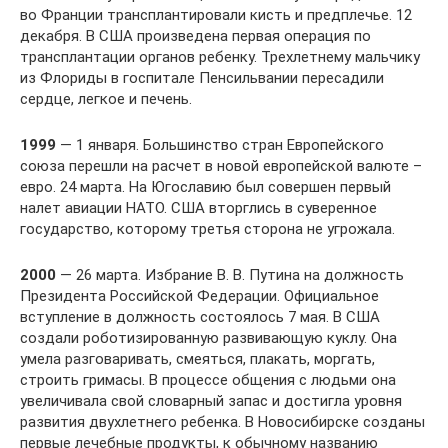
во Франции трансплантировали кисть и предплечье. 12
декабря. В США произведена первая операция по
трансплантации органов ребенку. Трехлетнему мальчику
из Флориды в госпитале Пенсильвании пересадили
сердце, легкое и печень.
1999
— 1 января. Большинство стран Европейского
союза перешли на расчет в новой европейской валюте –
евро. 24 марта. На Югославию был совершен первый
налет авиации НАТО. США вторглись в суверенное
государство, которому третья сторона не угрожала.
2000
— 26 марта. Избрание В. В. Путина на должность
Президента Российской Федерации. Официальное
вступление в должность состоялось 7 мая. В США
создали роботизированную развивающую куклу. Она
умела разговаривать, смеяться, плакать, моргать,
строить гримасы. В процессе общения с людьми она
увеличивала свой словарный запас и достигла уровня
развития двухлетнего ребенка. В Новосибирске созданы
первые лечебные продукты, к обычному названию