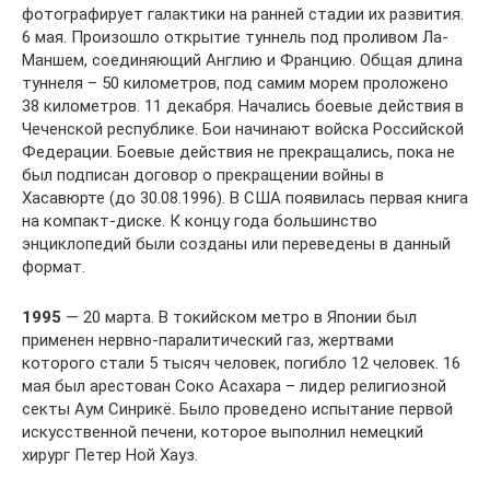
фотографирует галактики на ранней стадии их развития.
6 мая. Произошло открытие туннель под проливом Ла-
Маншем, соединяющий Англию и Францию. Общая длина
туннеля – 50 километров, под самим морем проложено
38 километров. 11 декабря. Начались боевые действия в
Чеченской республике. Бои начинают войска Российской
Федерации. Боевые действия не прекращались, пока не
был подписан договор о прекращении войны в
Хасавюрте (до 30.08.1996). В США появилась первая книга
на компакт-диске. К концу года большинство
энциклопедий были созданы или переведены в данный
формат.
1995
— 20 марта. В токийском метро в Японии был
применен нервно-паралитический газ, жертвами
которого стали 5 тысяч человек, погибло 12 человек. 16
мая был арестован Соко Асахара – лидер религиозной
секты Аум Синрикё. Было проведено испытание первой
искусственной печени, которое выполнил немецкий
хирург Петер Ной Хауз.