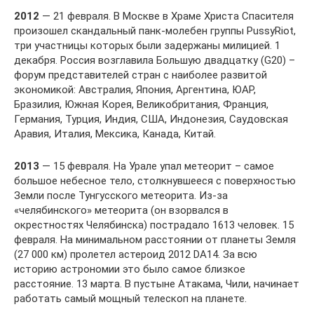
2012
— 21 февраля. В Москве в Храме Христа Спасителя
произошел скандальный панк-молебен группы PussyRiot,
три участницы которых были задержаны милицией. 1
декабря. Россия возглавила Большую двадцатку (G20) –
форум представителей стран с наиболее развитой
экономикой: Австралия, Япония, Аргентина, ЮАР,
Бразилия, Южная Корея, Великобритания, Франция,
Германия, Турция, Индия, США, Индонезия, Саудовская
Аравия, Италия, Мексика, Канада, Китай.
2013
— 15 февраля. На Урале упал метеорит – самое
большое небесное тело, столкнувшееся с поверхностью
Земли после Тунгусского метеорита. Из-за
«челябинского» метеорита (он взорвался в
окрестностях Челябинска) пострадало 1613 человек. 15
февраля. На минимальном расстоянии от планеты Земля
(27 000 км) пролетел астероид 2012 DA14. За всю
историю астрономии это было самое близкое
расстояние. 13 марта. В пустыне Атакама, Чили, начинает
работать самый мощный телескоп на планете.