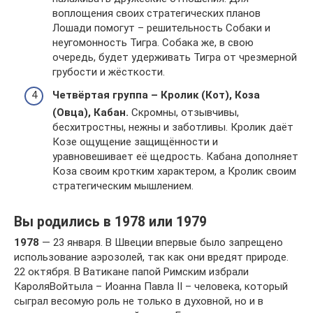
воплощения своих стратегических планов
Лошади помогут – решительность Собаки и
неугомонность Тигра. Собака же, в свою
очередь, будет удерживать Тигра от чрезмерной
грубости и жёсткости.
Четвёртая группа – Кролик (Кот), Коза
(Овца), Кабан.
Скромны, отзывчивы,
бесхитростны, нежны и заботливы. Кролик даёт
Козе ощущение защищённости и
уравновешивает её щедрость. Кабана дополняет
Коза своим кротким характером, а Кролик своим
стратегическим мышлением.
Вы родились в 1978 или 1979
1978
— 23 января. В Швеции впервые было запрещено
использование аэрозолей, так как они вредят природе.
22 октября. В Ватикане папой Римским избрали
КароляВойтыла – Иоанна Павла II – человека, который
сыграл весомую роль не только в духовной, но и в