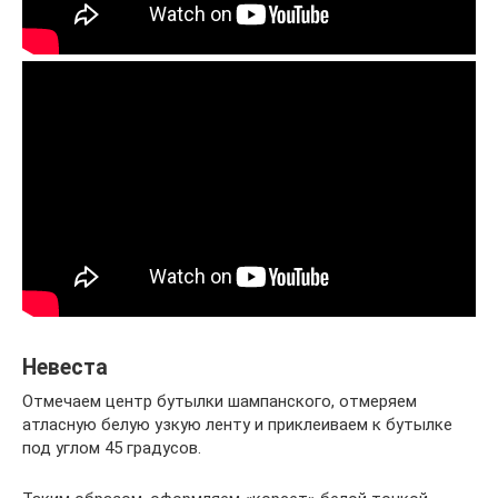
Невеста
Отмечаем центр бутылки шампанского, отмеряем
атласную белую узкую ленту и приклеиваем к бутылке
под углом 45 градусов.