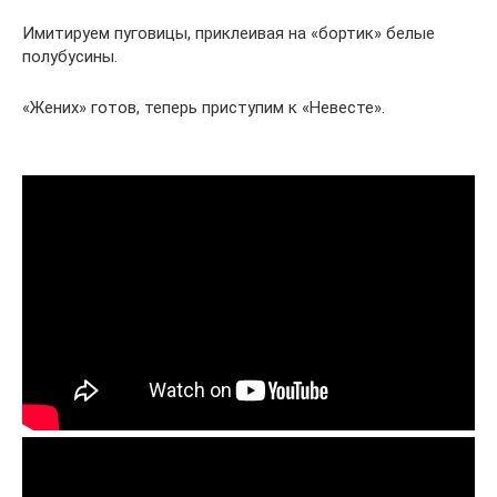
Имитируем пуговицы, приклеивая на «бортик» белые
полубусины.
«Жених» готов, теперь приступим к «Невесте».