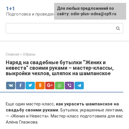
Перейти
1+1
Для любых предложений по
к
Подготовка и проведение свадьбы, традиции
сайту: odin-plus-odna@cp9.ru
контенту
Поиск:
Главная
»
Образы
Наряд на свадебные бутылки “Жених и
невеста” своими руками – мастер-классы,
выкройки чехлов, шляпок на шампанское
Еще один мастер-класс,
как украсить шампанское на
свадьбу своими руками.
Бутылки, украшенные лентами,
— «Жених и Невеста». Мастер-класс подготовила для вас
Алёна Глазкова.