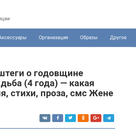
иции
Аксессуары
Организация
Образы
Другое
ештеги о годовщине
дьба (4 года) — какая
я, стихи, проза, смс Жене