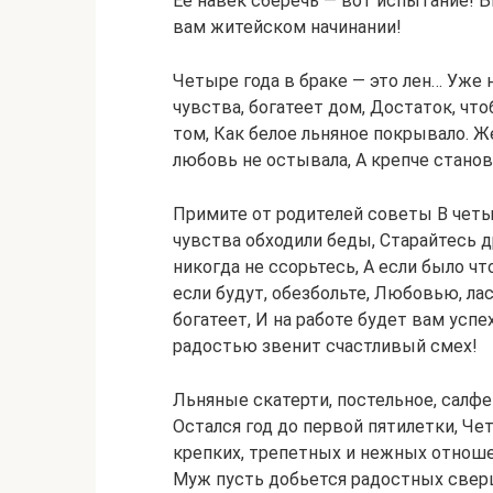
Ее навек сберечь — вот испытание! 
вам житейском начинании!
Четыре года в браке — это лен… Уже н
чувства, богатеет дом, Достаток, что
том, Как белое льняное покрывало. Ж
любовь не остывала, А крепче станов
Примите от родителей советы В четы
чувства обходили беды, Старайтесь д
никогда не ссорьтесь, А если было ч
если будут, обезбольте, Любовью, ла
богатеет, И на работе будет вам успе
радостью звенит счастливый смех!
Льняные скатерти, постельное, сал
Остался год до первой пятилетки, Че
крепких, трепетных и нежных отношен
Муж пусть добьется радостных сверш