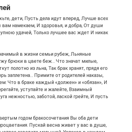
лей
ьте, дети, Пусть дела идут вперед, Лучше всех
ы вам намекаем, И здоровья, и добра, От души
рупною удачей, Только лучшее вас ждет И никак
значимый в жизни семьи рубеж, Льняные
ужу брюки в цвете беж… Что значат милые,
ут полотно из льна, Так брак хранят, прядя его
перь заплетена… Примите от родителей наказы,
м: Что в браке каждый «должен» и «обязан», И
регайте, уступайте и жалейте, Взаимный
га нежностью, заботой, лаской грейте, И пусть
твертым годом бракосочетания Вы оба дети
роцветания. Пускай весна живет у вас в душе,