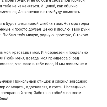
 в моей груди, И не боюсь я снова повторятся:
 тебе не изменяться, И целей, как обычно,
смеяться, А я конечно в этом буду помогать.
сть будет счастливой улыбка твоя, Четыре годка
енные и просто друзья. Ценю и люблю, твои руки
т, Люблю тебя милую, родную, простую, С такою
 моя, красавица моя, И я серьезен и предельно
! Люби меня, всегда, моя принцесса, Я рад
повезло, что мало в тебе веса, И мы живем не в
ьняной Прикольный стишок я сложил заводной:
мир освещать, вдохновляя, и греть. Наследника
у прекрасный отец. Заботы с тобой я во всем
юблю!