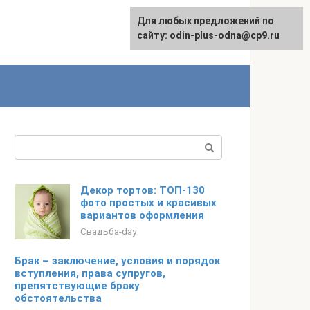
Для любых предложений по
сайту: odin-plus-odna@cp9.ru
Поиск:
Декор тортов: ТОП-130
фото простых и красивых
вариантов оформления
Свадьба-day
Брак – заключение, условия и порядок
вступления, права супругов,
препятствующие браку
обстоятельства