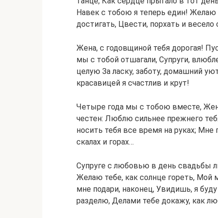
танце, Как сердце прыгало в тот день
Навек с тобою я теперь един! Желаю я
достигать, Цвести, порхать и весело 
Жена, с годовщиной тебя дорогая! Пу
мы с тобой отшагали, Супруги, влюбл
целую За ласку, заботу, домашний ую
красавицей я счастлив и крут!
Четыре года мы с тобою вместе, Жена
честен: Люблю сильнее прежнего тебя
носить тебя все время на руках; Мне 
скалах и горах…
Супруге с любовью в день свадьбы л
Желаю тебе, как солнце гореть, Мой 
мне подари, наконец, Увидишь, я буд
разделю, Делами тебе докажу, как л