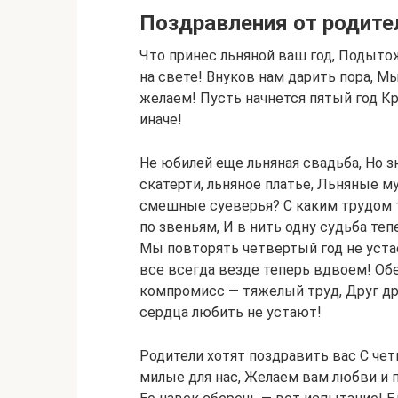
Поздравления от родите
Что принес льняной ваш год, Подытож
на свете! Внуков нам дарить пора, М
желаем! Пусть начнется пятый год К
иначе!
Не юбилей еще льняная свадьба, Но 
скатерти, льняное платье, Льняные м
смешные суеверья? С каким трудом тк
по звеньям, И в нить одну судьба те
Мы повторять четвертый год не устае
все всегда везде теперь вдвоем! Обе
компромисс — тяжелый труд, Друг дру
сердца любить не устают!
Родители хотят поздравить вас С че
милые для нас, Желаем вам любви и п