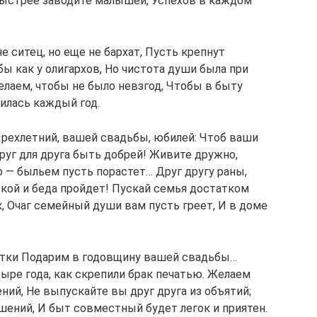
Быстрее заводите малышей, Успехов в каждом
е ситец, но еще не бархат, Пусть крепнут
бы как у олигархов, Но чистота души была при
елаем, чтобы не было невзгод, Чтобы в быту
илась каждый год.
рехлетний, вашей свадьбы, юбилей: Чтоб ваши
руг для друга быть добрей! Живите дружно,
то — быльем пусть порастет… Друг другу раны,
ской и беда пройдет! Пускай семья достатком
х, Очаг семейный души вам пусть греет, И в доме
фетки Подарим в годовщину вашей свадьбы…
тыре года, как скрепили брак печатью. Желаем
ий, Не выпускайте вы друг друга из объятий;
ений, И быт совместный будет легок и приятен.