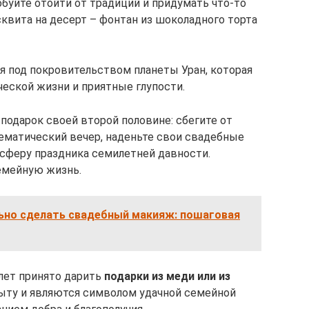
обуйте отойти от традиций и придумать что-то
сквита на десерт – фонтан из шоколадного торта
я под покровительством планеты Уран, которая
ческой жизни и приятные глупости.
одарок своей второй половине: сбегите от
тематический вечер, наденьте свои свадебные
сферу праздника семилетней давности.
емейную жизнь.
ьно сделать свадебный макияж: пошаговая
лет принято дарить
подарки из меди или из
быту и являются символом удачной семейной