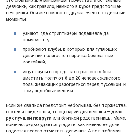
это сюрприз для виновницы торжества, а остальные
девчонки, как правило, немного в курсе предстоящей
вечеринки. Они же помогают дружке учесть отдельные
моменты:
узнают, где стриптизеры подешевле да
помясистее;
пробивают клубы, в которых для гуляющих
девичник полагается парочка бесплатных
коктейлей;
ищут сауны в городе, которые способны
вместить толпу от 8 до 20 человек женского
пола, желающих разогреться перед тусовкой. И
тому подобные мелочи.
Если же свадьба предстоит небольшая, без торжества,
гостей и свидетелей, то сценарий для веселья –
дело
рук лучшей подруги
или близкой родственницы. Маме,
конечно, редко удается угадать, как именно ее дочь
надеется весело отметить девичник. А вот любимая