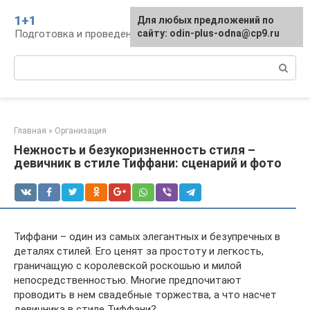
Перейти
1+1
Для любых предложений по
к
Подготовка и проведение свадьбы, традиции
сайту: odin-plus-odna@cp9.ru
контенту
Поиск:
Главная
»
Организация
Нежность и безукоризненность стиля –
девичник в стиле Тиффани: сценарий и фото
Тиффани – один из самых элегантных и безупречных в
деталях стилей. Его ценят за простоту и легкость,
граничащую с королевской роскошью и милой
непосредственностью. Многие предпочитают
проводить в нем свадебные торжества, а что насчет
девичника в стиле Тиффани?