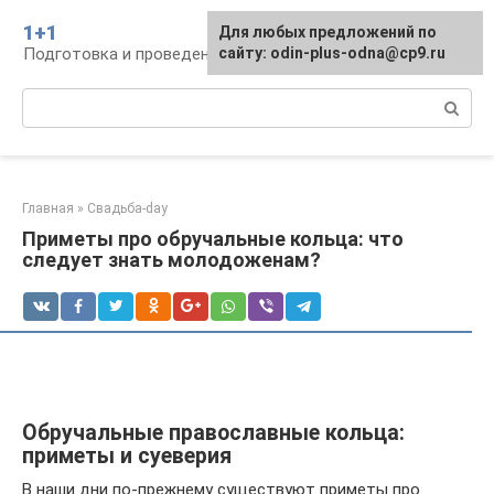
Перейти
1+1
Для любых предложений по
к
Подготовка и проведение свадьбы, традиции
сайту: odin-plus-odna@cp9.ru
контенту
Поиск:
Главная
»
Свадьба-day
Приметы про обручальные кольца: что
следует знать молодоженам?
Обручальные православные кольца:
приметы и суеверия
В наши дни по-прежнему существуют приметы про