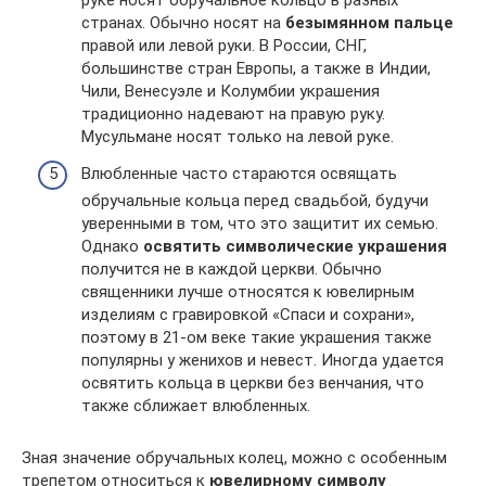
руке носят обручальное кольцо в разных
странах. Обычно носят на
безымянном пальце
правой или левой руки. В России, СНГ,
большинстве стран Европы, а также в Индии,
Чили, Венесуэле и Колумбии украшения
традиционно надевают на правую руку.
Мусульмане носят только на левой руке.
Влюбленные часто стараются освящать
обручальные кольца перед свадьбой, будучи
уверенными в том, что это защитит их семью.
Однако
освятить символические украшения
получится не в каждой церкви. Обычно
священники лучше относятся к ювелирным
изделиям с гравировкой «Спаси и сохрани»,
поэтому в 21-ом веке такие украшения также
популярны у женихов и невест. Иногда удается
освятить кольца в церкви без венчания, что
также сближает влюбленных.
Зная значение обручальных колец, можно с особенным
трепетом относиться к
ювелирному символу