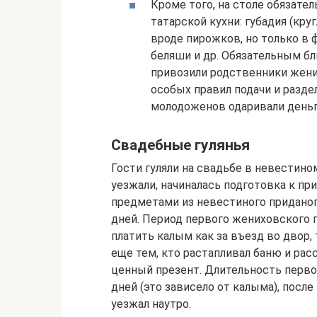
Кроме того, на столе обязате
татарской кухни: губадия (кру
вроде пирожков, но только в
беляши и др. Обязательным б
привозили родственники жени
особых правил подачи и разде
молодоженов одаривали деньг
Свадебные гулянья
Гости гуляли на свадьбе в невестином
уезжали, начиналась подготовка к п
предметами из невестиного приданог
дней. Период первого жениховского 
платить калым как за въезд во двор,
еще тем, кто растапливал баню и рас
ценный презент. Длительность перво
дней (это зависело от калыма), посл
уезжал наутро.