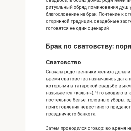
свадьбой, в обоих домах родителей 
ритуальный обряд поминовения душ 
благословение на брак. Почтение к с
старинной традиции, свадебные засто
готовятся не один сценарий.
Брак по сватовству: по
Сватовство
Сначала родственники жениха делали
время сватовства назначались дата 
которыми в татарской свадьбе выкуп 
называется «калын»). Что входило в
постельное белье, головные уборы, о
приготовления невестиного приданог
праздничного банкета.
Затем проводился сговор: во время н