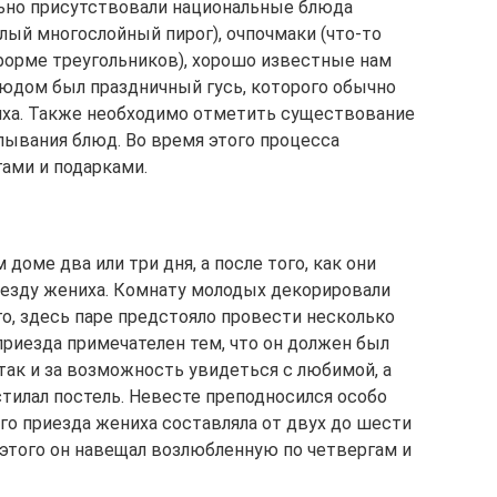
льно присутствовали национальные блюда
глый многослойный пирог), очпочмаки (что-то
 форме треугольников), хорошо известные нам
людом был праздничный гусь, которого обычно
ха. Также необходимо отметить существование
лывания блюд. Во время этого процесса
ами и подарками.
 доме два или три дня, а после того, как они
риезду жениха. Комнату молодых декорировали
о, здесь паре предстояло провести несколько
приезда примечателен тем, что он должен был
 так и за возможность увидеться с любимой, а
стилал постель. Невесте преподносился особо
го приезда жениха составляла от двух до шести
е этого он навещал возлюбленную по четвергам и