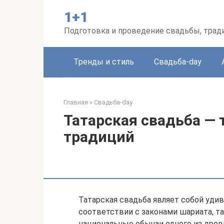
Перейти
1+1
к
контенту
Подготовка и проведение свадьбы, трад
Тренды и стиль
Свадьба-day
Главная
»
Свадьба-day
Татарская свадьба —
традиций
Татарская свадьба являет собой уди
соответствии с законами шариата, т
национальные обычаи одного из дре