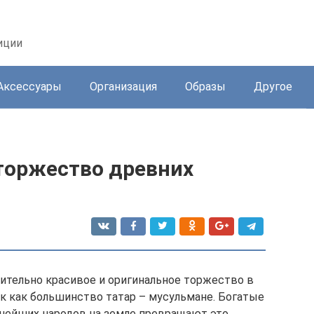
иции
Аксессуары
Организация
Образы
Другое
 торжество древних
вительно красивое и оригинальное торжество в
ак как большинство татар – мусульмане. Богатые
внейших народов на земле превращают это