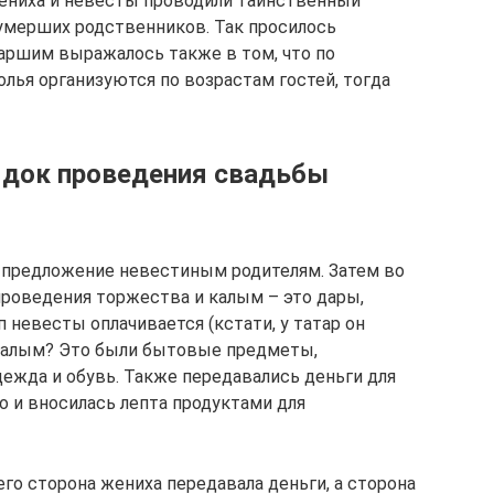
жениха и невесты проводили таинственный
умерших родственников. Так просилось
таршим выражалось также в том, что по
лья организуются по возрастам гостей, тогда
рядок проведения свадьбы
 предложение невестиным родителям. Затем во
проведения торжества и калым – это дары,
невесты оплачивается (кстати, у татар он
 калым? Это были бытовые предметы,
дежда и обувь. Также передавались деньги для
о и вносилась лепта продуктами для
его сторона жениха передавала деньги, а сторона