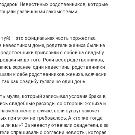
 подарок. Невестиных родственников, которые
 угощали различными лакомствами.
х туй) – это официальная часть торжества
в невестином доме, родители жениха были на
родственники привозили с собой на свадьбу
редали их до того. Роли всех родственников,
лись заранее: одни невестины родственники
ашали к себе родственников жениха, всячески
 так как свадьбу гуляли не один день.
ть мулла, который записывал условия брака в
ялись свадебные расходы со стороны жениха и
лачена жене в случае, если супруг захочет
ых при этом не требовалось. А кто же тогда
ы ли вы»? За невесту отвечали свидетели, а за
тели спрашивали о согласии невесты, которая