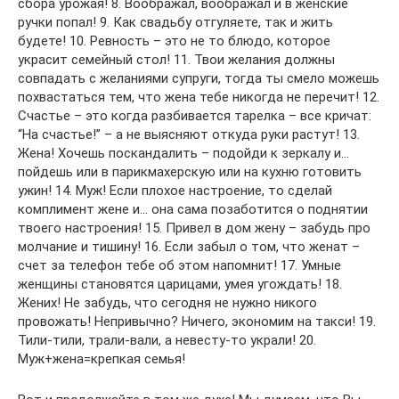
сбора урожая! 8. Воображал, воображал и в женские
ручки попал! 9. Как свадьбу отгуляете, так и жить
будете! 10. Ревность – это не то блюдо, которое
украсит семейный стол! 11. Твои желания должны
совпадать с желаниями супруги, тогда ты смело можешь
похвастаться тем, что жена тебе никогда не перечит! 12.
Счастье – это когда разбивается тарелка – все кричат:
“На счастье!” – а не выясняют откуда руки растут! 13.
Жена! Хочешь поскандалить – подойди к зеркалу и…
пойдешь или в парикмахерскую или на кухню готовить
ужин! 14. Муж! Если плохое настроение, то сделай
комплимент жене и… она сама позаботится о поднятии
твоего настроения! 15. Привел в дом жену – забудь про
молчание и тишину! 16. Если забыл о том, что женат –
счет за телефон тебе об этом напомнит! 17. Умные
женщины становятся царицами, умея угождать! 18.
Жених! Не забудь, что сегодня не нужно никого
провожать! Непривычно? Ничего, экономим на такси! 19.
Тили-тили, трали-вали, а невесту-то украли! 20.
Муж+жена=крепкая семья!