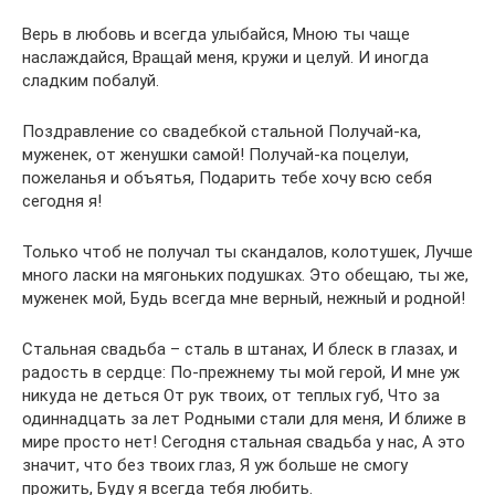
Верь в любовь и всегда улыбайся, Мною ты чаще
наслаждайся, Вращай меня, кружи и целуй. И иногда
сладким побалуй.
Поздравление со свадебкой стальной Получай-ка,
муженек, от женушки самой! Получай-ка поцелуи,
пожеланья и объятья, Подарить тебе хочу всю себя
сегодня я!
Только чтоб не получал ты скандалов, колотушек, Лучше
много ласки на мягоньких подушках. Это обещаю, ты же,
муженек мой, Будь всегда мне верный, нежный и родной!
Стальная свадьба – сталь в штанах, И блеск в глазах, и
радость в сердце: По-прежнему ты мой герой, И мне уж
никуда не деться От рук твоих, от теплых губ, Что за
одиннадцать за лет Родными стали для меня, И ближе в
мире просто нет! Сегодня стальная свадьба у нас, А это
значит, что без твоих глаз, Я уж больше не смогу
прожить, Буду я всегда тебя любить.