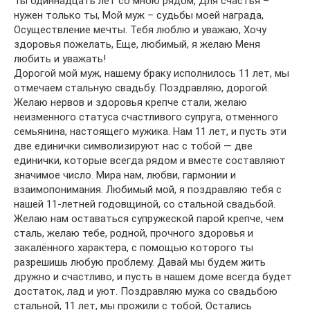
Ты одиннадцать лет со мною рядом, Для счастья –
нужен только ты, Мой муж – судьбы моей награда,
Осуществление мечты. Тебя люблю и уважаю, Хочу
здоровья пожелать, Еще, любимый, я желаю Меня
любить и уважать!
Дорогой мой муж, нашему браку исполнилось 11 лет, мы
отмечаем стальную свадьбу. Поздравляю, дорогой.
Желаю нервов и здоровья крепче стали, желаю
неизменного статуса счастливого супруга, отменного
семьянина, настоящего мужика. Нам 11 лет, и пусть эти
две единички символизируют нас с тобой — две
единички, которые всегда рядом и вместе составляют
значимое число. Мира нам, любви, гармонии и
взаимопонимания. Любимый мой, я поздравляю тебя с
нашей 11-летней годовщиной, со стальной свадьбой.
Желаю нам оставаться супружеской парой крепче, чем
сталь, желаю тебе, родной, прочного здоровья и
закалённого характера, с помощью которого ты
разрешишь любую проблему. Давай мы будем жить
дружно и счастливо, и пусть в нашем доме всегда будет
достаток, лад и уют. Поздравляю мужа со свадьбою
стальной, 11 лет, мы прожили с тобой, Остались