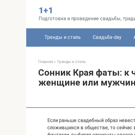
Перейти
1+1
к
контенту
Подготовка и проведение свадьбы, трад
Тренды и стиль
Свадьба-day
Главная
»
Тренды и стиль
Сонник Края фаты: к 
женщине или мужчи
Если раньше свадебный образ невест
сложившихся в обществе, то сейчас
фантазии, выбирая элементы своего 