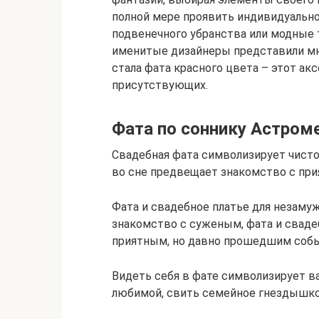
полной мере проявить индивидуально
подвенечного убранства или модные 
именитые дизайнеры представили мн
стала фата красного цвета – этот ак
присутствующих.
Фата по соннику Астром
Свадебная фата символизирует чисто
во сне предвещает знакомство с пр
Фата и свадебное платье для незам
знакомство с суженым, фата и сваде
приятным, но давно прошедшим соб
Видеть себя в фате символизирует в
любимой, свить семейное гнездышко