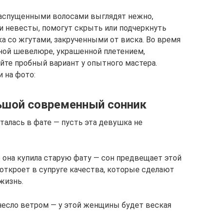
распущенными волосами выглядят нежно,
и невесты, помогут скрыть или подчеркнуть
а со жгутами, закрученными от виска. Во время
ной шевелюре, украшенной плетением,
айте пробный вариант у опытного мастера.
 на фото:
льшой современный сонник
уталась в фате — пусть эта девушка не
 она купила старую фату — сон предвещает этой
откроет в супруге качества, которые сделают
жизнь.
унесло ветром — у этой женщины будет веская