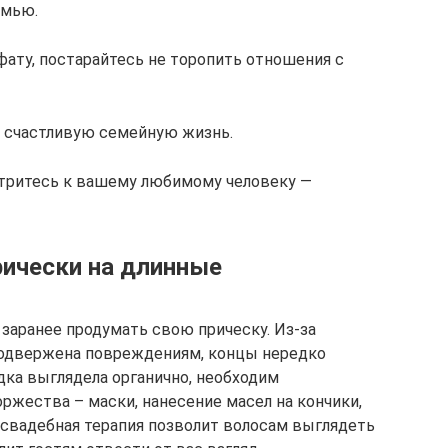
емью.
фату, постарайтесь не торопить отношения с
и счастливую семейную жизнь.
отритесь к вашему любимому человеку —
рически на длинные
аранее продумать свою прическу. Из-за
одвержена повреждениям, концы нередко
дка выглядела органично, необходим
ржества – маски, нанесение масел на кончики,
едсвадебная терапия позволит волосам выглядеть