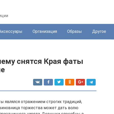
иции
Аксессуары
Организация
Образы
Другое
чему снятся Края фаты
не
ы являлся отражением строгих традиций,
 виновница торжества может дать волю
праздничного наряда. Девушки способны в