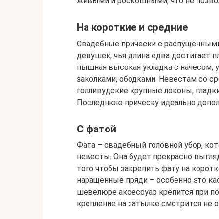
живыми и роскошными, что не позвол
На короткие и средние
Свадебные прически с распущенными
девушек, чья длина едва достигает п
пышная высокая укладка с начесом, 
заколками, ободками. Невестам со с
голливудские крупные локоны, гладк
Последнюю прическу идеально дополни
С фатой
Фата – свадебный головной убор, ко
невесты. Она будет прекрасно выгля
того чтобы закрепить фату на коротк
наращенные пряди – особенно это ка
шевелюре аксессуар крепится при п
крепление на затылке смотрится не о