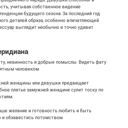
сть, учитывая собственное видение
тенденции будущего сезона. За последний год
ого деталей образа, особенно впечатляющей
сессуар выглядит необычно и точно удивит
еридиана
ту, невинность и добрые помыслы. Видеть фату
иятным человеком.
ужней женщины или девушки предвещает
бное платье замужней женщине сулит тоску по
ытиям.
аше желание и готовность любить и быть
 и обзавестись потомством.