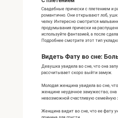
С плетением
Свадебные прически с плетением и 
романтично. Они открывают лоб, ушк
челку. Интересно смотрится мальвинк
продумывания прически на распущен
используйте фантазией, а после сдел
Подробнее смотрите этот тип укладки
Видеть Фату во сне: Бо
Девушка увидела во сне, что она зап
рассчитывает скоро выйти замуж.
Молодая женщина увидела во сне, что
женщине неудачное замужество; она 
невозможной счастливую семейную 
Женщина видит во сне, что ее фату 
причина для грусти.