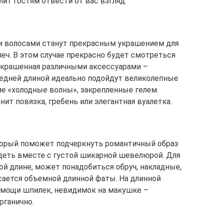
ит гостям отвести от вас взгляд.
 волосами станут прекрасным украшением для
леч. В этом случае прекрасно будет смотреться
украшенная различными аксессуарами –
редней длиной идеально подойдут великолепные
ие «холодные волны», закрепленные гелем.
т повязка, гребень или элегантная вуалетка.
торый поможет подчеркнуть романтичный образ
деть вместе с густой шикарной шевелюрой. Для
ой длине, может понадобиться обруч, накладные,
сается объемной длинной фаты. На длинной
омощи шпилек, невидимок на макушке –
рганично.