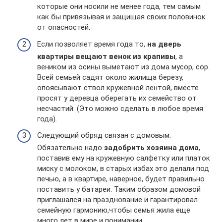
которые они носили не менее года, тем самым
как бы привязывая и защищая своих половинок
от опасностей.
Если позволяет время года то,
на дверь
квартиры вещают венок из крапивы
, а
веником из осины выметают из дома мусор, сор.
Всей семьей садят около жилища березу,
опоясывают ствол кружевной лентой, вместе
просят у деревца оберегать их семейство от
несчастий. (Это можно сделать в любое время
года).
Следующий обряд связан с домовым.
Обязательно надо
задобрить хозяина дома
,
поставив ему на кружевную салфетку или платок
миску с молоком, в старых избах это делали под
печью, а в квартире, наверное, будет правильно
поставить у батареи. Таким образом домовой
приглашался на празднование и гарантировал
семейную гармонию,чтобы семья жила еще
много лет в мире и понимании.