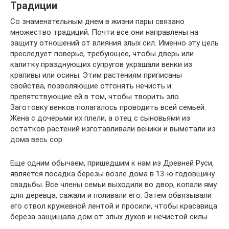
Традиции
Со знаменательным днем в жизни пары связано
множество традиций. Почти все они направлены на
защиту отношений от влияния злых сил. Именно эту цель
преследует поверье, требующее, чтобы дверь или
калитку празднующих супругов украшали венки из
крапивы или осины. Этим растениям приписаны
свойства, позволяющие отгонять нечисть и
препятствующие ей в том, чтобы творить зло.
Заготовку венков полагалось проводить всей семьей.
Жена с дочерьми их плели, а отец с сыновьями из
остатков растений изготавливали веники и выметали из
дома весь сор.
Еще одним обычаем, пришедшим к нам из Древней Руси,
является посадка березы возле дома в 13-ю годовщину
свадьбы. Все члены семьи выходили во двор, копали яму
для деревца, сажали и поливали его. Затем обвязывали
его ствол кружевной лентой и просили, чтобы красавица
береза защищала дом от злых духов и нечистой силы.