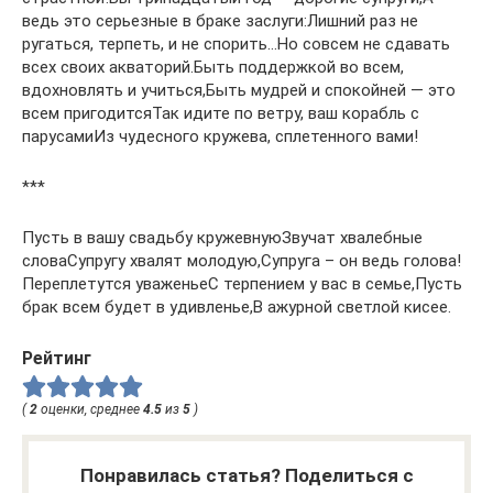
ведь это серьезные в браке заслуги:Лишний раз не
ругаться, терпеть, и не спорить…Но совсем не сдавать
всех своих акваторий.Быть поддержкой во всем,
вдохновлять и учиться,Быть мудрей и спокойней — это
всем пригодитсяТак идите по ветру, ваш корабль с
парусамиИз чудесного кружева, сплетенного вами!
***
Пусть в вашу свадьбу кружевнуюЗвучат хвалебные
словаСупругу хвалят молодую,Супруга – он ведь голова!
Переплетутся уваженьеС терпением у вас в семье,Пусть
брак всем будет в удивленье,В ажурной светлой кисее.
Рейтинг
(
2
оценки, среднее
4.5
из
5
)
Понравилась статья? Поделиться с