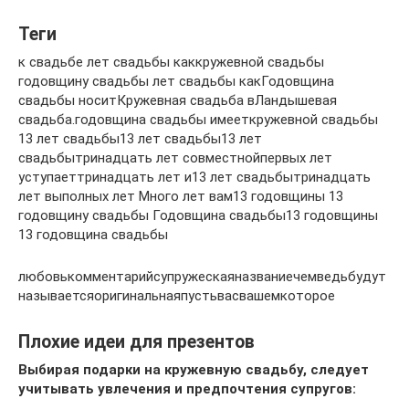
Теги
к свадьбе лет свадьбы каккружевной свадьбы
годовщину свадьбы лет свадьбы какГодовщина
свадьбы носитКружевная свадьба вЛандышевая
свадьба.годовщина свадьбы имееткружевной свадьбы
13 лет свадьбы13 лет свадьбы13 лет
свадьбытринадцать лет совместнойпервых лет
уступаеттринадцать лет и13 лет свадьбытринадцать
лет выполных лет Много лет вам13 годовщины 13
годовщину свадьбы Годовщина свадьбы13 годовщины
13 годовщина свадьбы
любовькомментарийсупружескаяназваниечемведьбудут
называетсяоригинальнаяпустьвасвашемкоторое
Плохие идеи для презентов
Выбирая подарки на кружевную свадьбу, следует
учитывать увлечения и предпочтения супругов: