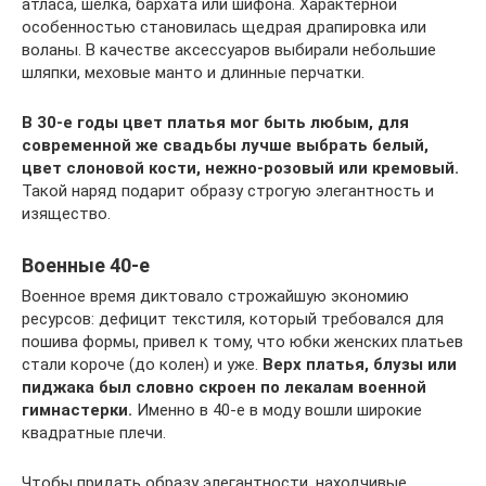
атласа, шелка, бархата или шифона. Характерной
особенностью становилась щедрая драпировка или
воланы. В качестве аксессуаров выбирали небольшие
шляпки, меховые манто и длинные перчатки.
В 30-е годы цвет платья мог быть любым, для
современной же свадьбы лучше выбрать белый,
цвет слоновой кости, нежно-розовый или кремовый.
Такой наряд подарит образу строгую элегантность и
изящество.
Военные 40-е
Военное время диктовало строжайшую экономию
ресурсов: дефицит текстиля, который требовался для
пошива формы, привел к тому, что юбки женских платьев
стали короче (до колен) и уже.
Верх платья, блузы или
пиджака был словно скроен по лекалам военной
гимнастерки.
Именно в 40-е в моду вошли широкие
квадратные плечи.
Чтобы придать образу элегантности, находчивые