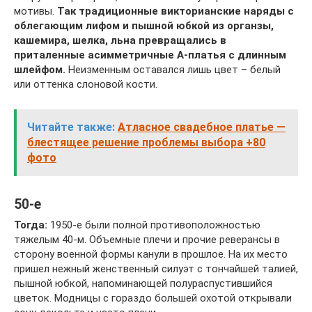
мотивы.
Так традиционные викторианские наряды с
облегающим лифом и пышной юбкой из органзы,
кашемира, шелка, льна превращались в
приталенные асимметричные А-платья с длинным
шлейфом.
Неизменным оставался лишь цвет – белый
или оттенка слоновой кости.
Читайте также:
Атласное свадебное платье —
блестящее решение проблемы выбора +80
фото
50-е
Тогда:
1950-е были полной противоположностью
тяжелым 40-м. Объемные плечи и прочие реверансы в
сторону военной формы канули в прошлое. На их место
пришел нежный женственный силуэт с тончайшей талией,
пышной юбкой, напоминающей полураспустившийся
цветок. Модницы с гораздо большей охотой открывали