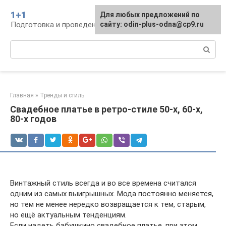
Перейти
1+1
Для любых предложений по
к
Подготовка и проведение свадьбы, традиции
сайту: odin-plus-odna@cp9.ru
контенту
Поиск:
Главная
»
Тренды и стиль
Свадебное платье в ретро-стиле 50-х, 60-х,
80-х годов
Винтажный стиль всегда и во все времена считался
одним из самых выигрышных. Мода постоянно меняется,
но тем не менее нередко возвращается к тем, старым,
но ещё актуальным тенденциям.
Если надеть бабушкино свадебное платье, при этом