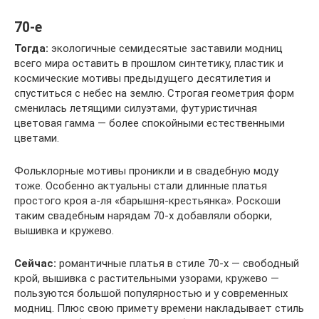
70-е
Тогда:
экологичные семидесятые заставили модниц
всего мира оставить в прошлом синтетику, пластик и
космические мотивы предыдущего десятилетия и
спуститься с небес на землю. Строгая геометрия форм
сменилась летящими силуэтами, футуристичная
цветовая гамма — более спокойными естественными
цветами.
Фольклорные мотивы проникли и в свадебную моду
тоже. Особенно актуальны стали длинные платья
простого кроя а-ля «барышня-крестьянка». Роскоши
таким свадебным нарядам 70-х добавляли оборки,
вышивка и кружево.
Сейчас:
романтичные платья в стиле 70-х — свободный
крой, вышивка с растительными узорами, кружево —
пользуются большой популярностью и у современных
модниц. Плюс свою примету времени накладывает стиль