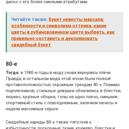
диско с его более смелыми атрибутами.
Читайте также:
Букет невесты марсала:
особенности и символизм оттенка, какие
цветы в рубинововинном цвете выбрать, как
правильно составить и декорировать
свадебный букет
80-е
Тогда:
в 1980-е годы в моду снова вернулись плечи.
Правда, в остальном мода этой эпохи была полной
противоположностью скромным трендам 40-х. Помимо
подплечников, стильные девушки облачились в блестки,
люрекс, крупные оборки, топы на одно плечо, смешали
спортивный стиль с повседневным, залачили начесы и
надели массивные серьги.
Свадебные наряды 80-х также тяготели к
избыточности: роскошные ткани, кружево, блестки и