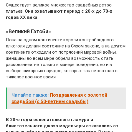
Существует великое множество свадебных ретро
платьев.
Они охватывают период с 20-х до 70-х
годов XX века.
«Великий Гэтсби»
Пока на одном континенте короли контрабандного
алкоголя делали состояние на Сухом законе, а на другом
континенте отходили от потрясений мировой войны,
женщины во всем мире обрели возможность стать
раскованнее: не только в манере поведения, но и в
выборе шикарных нарядов, которых так не хватало в
тяжелое военное время.
Читайте также:
Поздравления с золотой
свадьбой (с 50-летием свадьбы)
В 20-е годы ослепительного гламура и
блистательного джаза модельеры отказались от
пышных юбок и сковывающих корсетов.
В моду