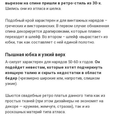
вырезом на спине пришли в ретро-стиль из 30-х.
Шились они из атласа и шелка.
Подобный крой характерен и для винтажных нарядов –
греческих и викторианских. В первом случае обнаженная
спина декорируется драпировками, которые плавно
переходят в шлейф. Во втором – шлейф «вырастает» из
юбки, так как составляет с ней единой полотно.
Пышная юбка и узкий верх
А-силуэт характерен для нарядов 50-60-х годов.
Он
подойдет невестам, которые хотят подчеркнуть
изящную талию и скрыть недостатки в области
бедер
(чрезмерно широкие или, напротив, слишком
узкие).
Шьются свадебные ретро платья данного типа как из
простых тканей (при этом дизайнеры не экономят на
декоре — кружеве, жемчуге, стразах), так и из
роскошных материй типа атласа.