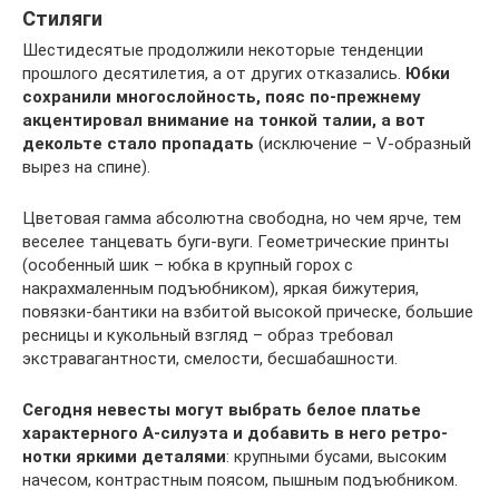
Стиляги
Шестидесятые продолжили некоторые тенденции
прошлого десятилетия, а от других отказались.
Юбки
сохранили многослойность, пояс по-прежнему
акцентировал внимание на тонкой талии, а вот
декольте стало пропадать
(исключение – V-образный
вырез на спине).
Цветовая гамма абсолютна свободна, но чем ярче, тем
веселее танцевать буги-вуги. Геометрические принты
(особенный шик – юбка в крупный горох с
накрахмаленным подъюбником), яркая бижутерия,
повязки-бантики на взбитой высокой прическе, большие
ресницы и кукольный взгляд – образ требовал
экстравагантности, смелости, бесшабашности.
Сегодня невесты могут выбрать белое платье
характерного А-силуэта и добавить в него ретро-
нотки яркими деталями
: крупными бусами, высоким
начесом, контрастным поясом, пышным подъюбником.