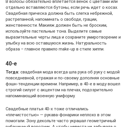
В волосы обязательно вплетается венок с цветами или
отдельно вставляются бутоны, если речь идет о косах.
Свадебная прическа должна быть слегка небрежной,
растрепанной, напоминать о свободе, грации,
женственности. Макияж должен быть не броским,
используйте пастельные тона. Выделите самые
выразительные черты лица и сохраните умиротворение и
улыбку на всю оставшуюся жизнь. Натуральность
образа – главное правило make-up в стиле хиппи.
40-е
Тогда:
свадебная мода всегда шла рука об руку с модой
повседневной, отражая и по-своему дополняя основные
фэшн-тенденции времени. Например, в 40-е в моду вошел
строгий силуэт с акцентом на плечах, подозрительно
напоминающий военную униформу.
Свадебные платья 40-х тоже отличались
«плечистостью» — рукава-фонарики неплохо в этом
помогали. Зону декольте часто украшал геометричный
рубашечный воротник. А чтобы невеста не забывала о