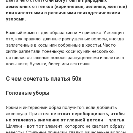
цвета чего стоят!
Они могут быть природных
земельных оттенков (коричневые, зеленые, желтые)
или кислотными с различными психоделическими
узорами.
Важный момент для образа хиппи – прическа. У женщин
это, как правило, длинные распущенные волосы, иногда
заплетенные в косы или собранные в хвосты. Часто
хиппи заплетали тоненькую косичку или несколько,
оставляя остальные волосы распущенными и вплетая в
косы нити, бусинки, бисер или ленточки.
С чем сочетать платья 50х
Головные уборы
Яркий и интересный образ получится, если добавить
аксессуар. При этом,
не стоит перебарщивать, чтобы
не отвлекать внимание от главной детали – платья
.
Шляпки – вот тот элемент, которого не хватает образу
невесты. Стильные прически, гладко зачесанные волосы