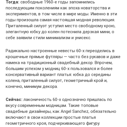
Тогда:
свободные 1960-е годы запомнились
последующим поколениям как эпоха новаторства и
экспериментов, в том числе в мире моды. Именно в эти
годы произошла самая настоящая модная революция.
Приталенный силуэт уступил место свободному крою,
элегантную юбку до колен потеснила дерзкая мини, о
себе заявили стили минимализм и унисекс.
Радикально настроенные невесты 60-х переоделись в
крошечные прямые футляры — часто без рукавов и даже
намека на традиционный свадебный декор. Впрочем,
большим успехом у модниц 60-х пользовался и более
консервативный вариант платья: юбка до середины
колена, приталенный силуэт, геометричный крой и,
конечно, минимум декора.
Сейчас:
лаконичность 60-х однозначно пришлась по
вкусу современным модницам. Такие топовые
свадебные дизайнеры, как Angel Sanchez, обязательно
включают в свои коллекции простые платья
геометричного кроя, подчеркивающего фигуру.