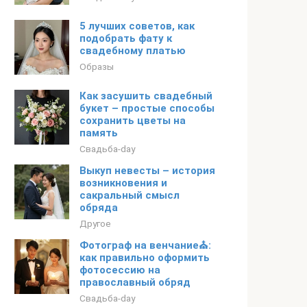
5 лучших советов, как
подобрать фату к
свадебному платью
Образы
Как засушить свадебный
букет – простые способы
сохранить цветы на
память
Свадьба-day
Выкуп невесты – история
возникновения и
сакральный смысл
обряда
Другое
Фотограф на венчание⛪️:
как правильно оформить
фотосессию на
православный обряд
Свадьба-day