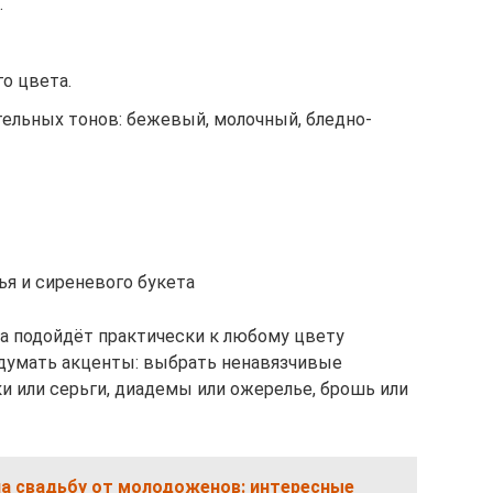
.
го цвета.
ельных тонов: бежевый, молочный, бледно-
ья и сиреневого букета
та подойдёт практически к любому цвету
одумать акценты: выбрать ненавязчивые
и или серьги, диадемы или ожерелье, брошь или
на свадьбу от молодоженов: интересные