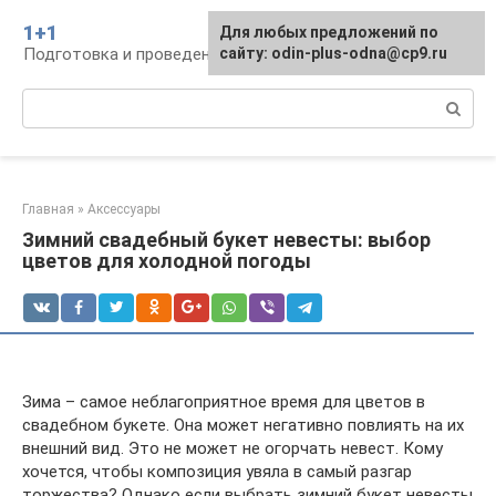
Перейти
1+1
Для любых предложений по
к
Подготовка и проведение свадьбы, традиции
сайту: odin-plus-odna@cp9.ru
контенту
Поиск:
Главная
»
Аксессуары
Зимний свадебный букет невесты: выбор
цветов для холодной погоды
Зима – самое неблагоприятное время для цветов в
свадебном букете. Она может негативно повлиять на их
внешний вид. Это не может не огорчать невест. Кому
хочется, чтобы композиция увяла в самый разгар
торжества? Однако если выбрать зимний букет невесты