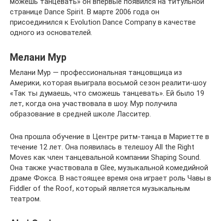
можешь танцевать» он впервые появился на титульной
странице Dance Spirit. В марте 2006 года он
присоединился к Evolution Dance Company в качестве
одного из основателей.
Мелани Мур
Мелани Мур — профессиональная танцовщица из
Америки, которая выиграла восьмой сезон реалити-шоу
«Так ты думаешь, что сможешь танцевать». Ей было 19
лет, когда она участвовала в шоу. Мур получила
образование в средней школе Ласситер.
Она прошла обучение в Центре ритм-танца в Мариетте в
течение 12 лет. Она появилась в телешоу All the Right
Moves как член танцевальной компании Shaping Sound.
Она также участвовала в Glee, музыкальной комедийной
драме Фокса. В настоящее время она играет роль Чавы в
Fiddler of the Roof, который является музыкальным
театром.