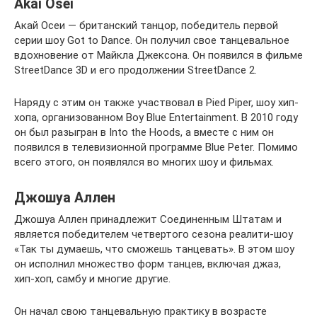
Akai Osei
Акай Осеи — британский танцор, победитель первой
серии шоу Got to Dance. Он получил свое танцевальное
вдохновение от Майкла Джексона. Он появился в фильме
StreetDance 3D и его продолжении StreetDance 2.
Наряду с этим он также участвовал в Pied Piper, шоу хип-
хопа, организованном Boy Blue Entertainment. В 2010 году
он был разыгран в Into the Hoods, а вместе с ним он
появился в телевизионной программе Blue Peter. Помимо
всего этого, он появлялся во многих шоу и фильмах.
Джошуа Аллен
Джошуа Аллен принадлежит Соединенным Штатам и
является победителем четвертого сезона реалити-шоу
«Так ты думаешь, что сможешь танцевать». В этом шоу
он исполнил множество форм танцев, включая джаз,
хип-хоп, самбу и многие другие.
Он начал свою танцевальную практику в возрасте