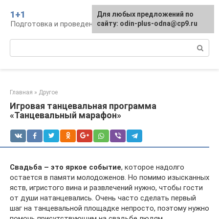
Перейти
1+1
Для любых предложений по
к
Подготовка и проведение свадьбы, традиции
сайту: odin-plus-odna@cp9.ru
контенту
Поиск:
Главная
»
Другое
Игровая танцевальная программа
«Танцевальный марафон»
Свадьба – это яркое событие
, которое надолго
остается в памяти молодоженов. Но помимо изысканных
яств, игристого вина и развлечений нужно, чтобы гости
от души натанцевались. Очень часто сделать первый
шаг на танцевальной площадке непросто, поэтому нужно
помочь присутствующим на свадьбе людям