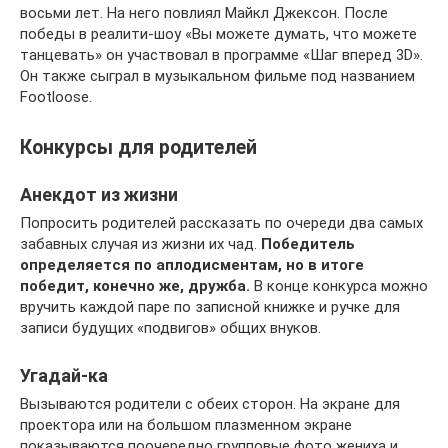
восьми лет. На него повлиял Майкл Джексон. После
победы в реалити-шоу «Вы можете думать, что можете
танцевать» он участвовал в программе «Шаг вперед 3D».
Он также сыграл в музыкальном фильме под названием
Footloose.
Конкурсы для родителей
Анекдот из жизни
Попросить родителей рассказать по очереди два самых
забавных случая из жизни их чад.
Победитель
определяется по аплодисментам, но в итоге
победит, конечно же, дружба.
В конце конкурса можно
вручить каждой паре по записной книжке и ручке для
записи будущих «подвигов» общих внуков.
Угадай-ка
Вызываются родители с обеих сторон. На экране для
проектора или на большом плазменном экране
показываются поочередно групповые фото жениха и