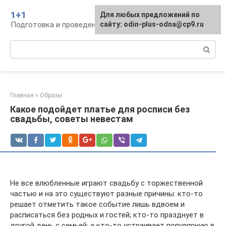
Перейти
1+1
Для любых предложений по
к
Подготовка и проведение свадьбы, традиции
сайту: odin-plus-odna@cp9.ru
контенту
Поиск:
Главная
»
Образы
Какое подойдет платье для росписи без
свадьбы, советы невестам
Не все влюбленные играют свадьбу с торжественной
частью и на это существуют разные причины: кто-то
решает отметить такое событие лишь вдвоем и
расписаться без родных и гостей; кто-то празднует в
другой день с семьей; а кто-то устраивает популярную в