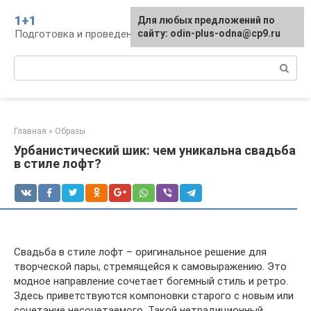
Перейти
1+1
Для любых предложений по
к
Подготовка и проведение свадьбы, традиции
сайту: odin-plus-odna@cp9.ru
контенту
Поиск:
Главная
»
Образы
Урбанистический шик: чем уникальна свадьба
в стиле лофт?
Свадьба в стиле лофт – оригинальное решение для
творческой пары, стремящейся к самовыражению. Это
модное направление сочетает богемный стиль и ретро.
Здесь приветствуются компоновки старого с новым или
сочетание несочетаемого. Такой нетрадиционный