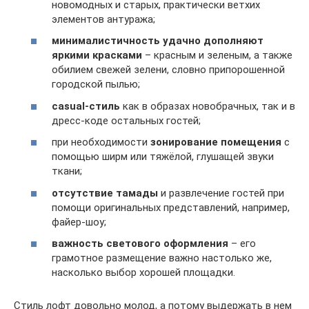
новомодных и старых, практически ветхих
элементов антуража;
минималистичность удачно дополняют
яркими красками
– красным и зеленым, а также
обилием свежей зелени, словно припорошенной
городской пылью;
casual-стиль
как в образах новобрачных, так и в
дресс-коде остальных гостей;
при необходимости
зонирование помещения
с
помощью ширм или тяжёлой, глушащей звуки
ткани;
отсутствие тамады
и развлечение гостей при
помощи оригинальных представлений, например,
файер-шоу;
важность светового оформления
– его
грамотное размещение важно настолько же,
насколько выбор хорошей площадки.
Стиль лофт довольно молод, а потому выдержать в нем