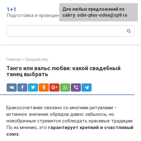
Перейти
1+1
Для любых предложений по
к
Подготовка и проведение свадьбы, традиции
сайту: odin-plus-odna@cp9.ru
контенту
Поиск:
Главная
»
Свадьба-day
Танго или вальс любви: какой свадебный
танец выбрать
Бракосочетание связано со многими ритуалами –
истинное значение обрядов давно забылось, но
новобрачные стремятся соблюдать красивые традиции.
По их мнению, это
гарантирует крепкий и счастливый
союз.