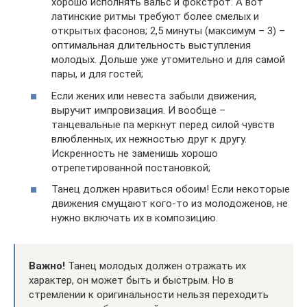
хорошо исполнять вальс и фокстрот. А вот
латинские ритмы требуют более смелых и
открытых фасонов; 2,5 минуты (максимум – 3) –
оптимальная длительность выступления
молодых. Дольше уже утомительно и для самой
пары, и для гостей;
Если жених или невеста забыли движения,
выручит импровизация. И вообще –
танцевальные па меркнут перед силой чувств
влюбленных, их нежностью друг к другу.
Искренность не заменишь хорошо
отрепетированной постановкой;
Танец должен нравиться обоим! Если некоторые
движения смущают кого-то из молодоженов, не
нужно включать их в композицию.
Важно!
Танец молодых должен отражать их
характер, он может быть и быстрым. Но в
стремлении к оригинальности нельзя переходить