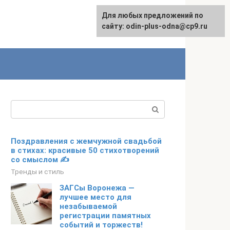
Для любых предложений по
сайту: odin-plus-odna@cp9.ru
Поиск:
Поздравления с жемчужной свадьбой
в стихах: красивые 50 стихотворений
со смыслом ✍
Тренды и стиль
ЗАГСы Воронежа —
лучшее место для
незабываемой
регистрации памятных
событий и торжеств!