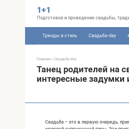
Перейти
1+1
к
контенту
Подготовка и проведение свадьбы, трад
Тренды и стиль
Свадьба-day
Главная
»
Свадьба-day
Танец родителей на с
интересные задумки 
Свадьба – это в первую очередь, пр
молодой супружеской пары. Эти пр