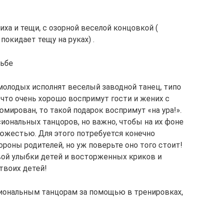
ха и тещи, с озорной веселой концовкой (
покидает тещу на руках) .
дьбе
молодых исполнят веселый заводной танец, типо
что очень хорошо воспримут гости и жених с
юмирован, то такой подарок воспримут «на ура!».
ональных танцоров, но важно, чтобы на их фоне
южестью. Для этого потребуется конечно
роны родителей, но уж поверьте оно того стоит!
вой улыбки детей и восторженных криков и
твоих детей!
иональным танцорам за помощью в тренировках,