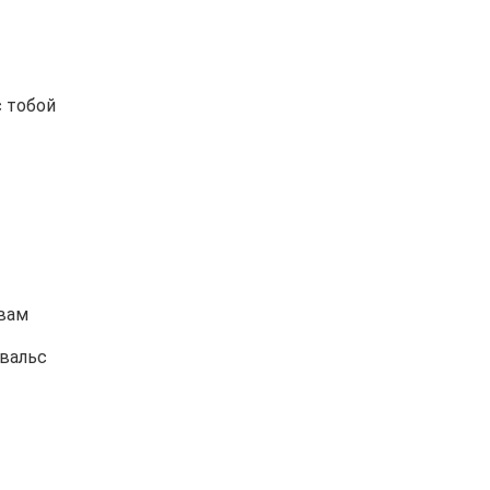
с тобой
вам
вальс