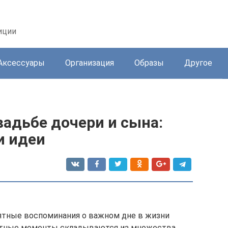
иции
Аксессуары
Организация
Образы
Другое
вадьбе дочери и сына:
и идеи
иятные воспоминания о важном дне в жизни
иятные моменты складываются из множества