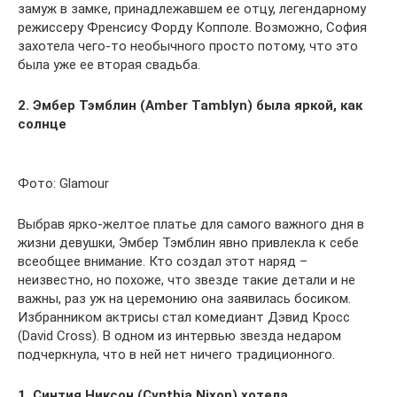
замуж в замке, принадлежавшем ее отцу, легендарному
режиссеру Френсису Форду Копполе. Возможно, София
захотела чего-то необычного просто потому, что это
была уже ее вторая свадьба.
2. Эмбер Тэмблин (Amber Tamblyn) была яркой, как
солнце
Фото: Glamour
Выбрав ярко-желтое платье для самого важного дня в
жизни девушки, Эмбер Тэмблин явно привлекла к себе
всеобщее внимание. Кто создал этот наряд –
неизвестно, но похоже, что звезде такие детали и не
важны, раз уж на церемонию она заявилась босиком.
Избранником актрисы стал комедиант Дэвид Кросс
(David Cross). В одном из интервью звезда недаром
подчеркнула, что в ней нет ничего традиционного.
1. Синтия Никсон (Cynthia Nixon) хотела