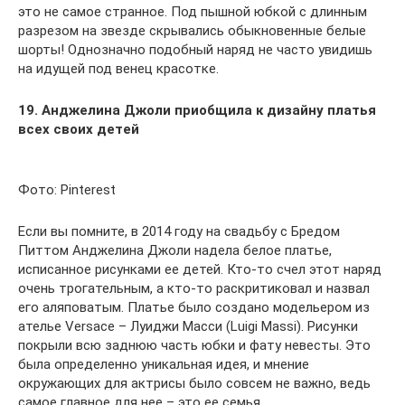
это не самое странное. Под пышной юбкой с длинным
разрезом на звезде скрывались обыкновенные белые
шорты! Однозначно подобный наряд не часто увидишь
на идущей под венец красотке.
19. Анджелина Джоли приобщила к дизайну платья
всех своих детей
Фото: Pinterest
Если вы помните, в 2014 году на свадьбу с Бредом
Питтом Анджелина Джоли надела белое платье,
исписанное рисунками ее детей. Кто-то счел этот наряд
очень трогательным, а кто-то раскритиковал и назвал
его аляповатым. Платье было создано модельером из
ателье Versace – Луиджи Масси (Luigi Massi). Рисунки
покрыли всю заднюю часть юбки и фату невесты. Это
была определенно уникальная идея, и мнение
окружающих для актрисы было совсем не важно, ведь
самое главное для нее – это ее семья.