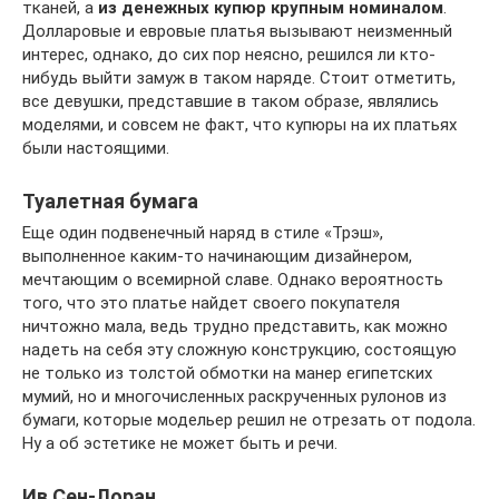
тканей, а
из денежных купюр крупным номиналом
.
Долларовые и евровые платья вызывают неизменный
интерес, однако, до сих пор неясно, решился ли кто-
нибудь выйти замуж в таком наряде. Стоит отметить,
все девушки, представшие в таком образе, являлись
моделями, и совсем не факт, что купюры на их платьях
были настоящими.
Туалетная бумага
Еще один подвенечный наряд в стиле «Трэш»,
выполненное каким-то начинающим дизайнером,
мечтающим о всемирной славе. Однако вероятность
того, что это платье найдет своего покупателя
ничтожно мала, ведь трудно представить, как можно
надеть на себя эту сложную конструкцию, состоящую
не только из толстой обмотки на манер египетских
мумий, но и многочисленных раскрученных рулонов из
бумаги, которые модельер решил не отрезать от подола.
Ну а об эстетике не может быть и речи.
Ив Сен-Лоран