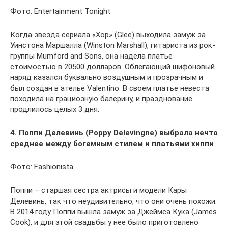
Фото: Entertainment Tonight
Когда звезда сериала «Хор» (Glee) выходила замуж за
Уинстона Маршалла (Winston Marshall), гитариста из рок-
группы Mumford and Sons, она надела платье
стоимостью в 20500 долларов. Облегающий шифоновый
наряд казался буквально воздушным и прозрачным и
был создан в ателье Valentino. В своем платье невеста
походила на грациозную балерину, и празднование
продлилось целых 3 дня.
4. Поппи Делевинь (Poppy Delevingne) выбрала нечто
среднее между богемным стилем и платьями хиппи
Фото: Fashionista
Поппи – старшая сестра актрисы и модели Кары
Делевинь, так что неудивительно, что они очень похожи.
В 2014 году Поппи вышла замуж за Джеймса Кука (James
Cook), и для этой свадьбы у нее было приготовлено