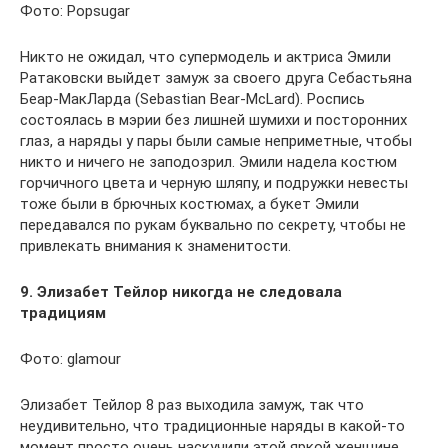
Фото: Popsugar
Никто не ожидал, что супермодель и актриса Эмили
Ратаковски выйдет замуж за своего друга Себастьяна
Беар-МакЛарда (Sebastian Bear-McLard). Роспись
состоялась в мэрии без лишней шумихи и посторонних
глаз, а наряды у пары были самые неприметные, чтобы
никто и ничего не заподозрил. Эмили надела костюм
горчичного цвета и черную шляпу, и подружки невесты
тоже были в брючных костюмах, а букет Эмили
передавался по рукам буквально по секрету, чтобы не
привлекать внимания к знаменитости.
9. Элизабет Тейлор никогда не следовала
традициям
Фото: glamour
Элизабет Тейлор 8 раз выходила замуж, так что
неудивительно, что традиционные наряды в какой-то
момент просто очень наскучили этой яркой женщине.