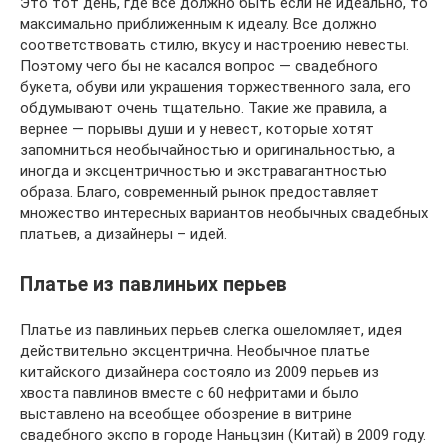
Это тот день, где все должно быть если не идеально, то
максимально приближенным к идеалу. Все должно
соответствовать стилю, вкусу и настроению невесты.
Поэтому чего бы не касался вопрос — свадебного
букета, обуви или украшения торжественного зала, его
обдумывают очень тщательно. Такие же правила, а
вернее — порывы души и у невест, которые хотят
запомниться необычайностью и оригинальностью, а
иногда и эксцентричностью и экстравагантностью
образа. Благо, современный рынок предоставляет
множество интересных вариантов необычных свадебных
платьев, а дизайнеры – идей.
Платье из павлиньих перьев
Платье из павлиньих перьев слегка ошеломляет, идея
действительно эксцентрична. Необычное платье
китайского дизайнера состояло из 2009 перьев из
хвоста павлинов вместе с 60 нефритами и было
выставлено на всеобщее обозрение в витрине
свадебного экспо в городе Наньцзин (Китай) в 2009 году.