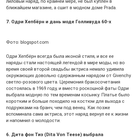
лиловый наряд, по крайней мере, не был куплен в
ближайшем магазине, а сшит в модном доме Prada.
7. Одри Хепбёрн и дань моде Голливуда 60-х
Фото: blogspot.com
Одри Хепбёрн всегда была иконой стиля, и все ее
наряды стали настоящей легендой в мире моды, но во
время своей второй свадьбы актриса немало удивила
окружающих довольно сдержанным нарядом от Givenchy
светло-розового цвета. Церемония бракосочетания
состоялась в 1969 году, и вместо роскошной фаты Одри
выбрала модную по тем временам косынку. Платье было
коротким и больше походило на костюм для выхода с
подружками на бранч, чем под венец. Как позже
вспоминала сама актриса, этот наряд вернул ее к жизни
и напомнил о молодости.
6. Дита фон Тиз (Dita Von Teese) выбрала