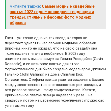
Читайте также:
Самые модные свадебные
платья 2022 года – последние тенденции и
тренды, стильные фасоны: фото модных
образов
Гвен – уж точно одна из тех звезд, которая не
перестает удивлять нас своими модными образами.
Впрочем, никто не ожидал, что на свою свадьбу она
тоже наденет что-то необычное. В 2002 году
знаменитость вышла замуж за Гэвина Россдэйла (Gavin
Rossdale), и ее шелковое платье для этого
торжественного дня было создано модельером Джоном
Гальяно (John Galliano) из дома Christian Dior.
Согласитесь, Стефани всегда удается сохранить баланс
между женственностью и отвязностью рок-звезды, и
это розовое платье – тому свидетельство. Кстати,
оригинальное платье певица надевала 2 раза – на
свадьбу и потом на церемонию укрепления супружеских
уз в том же году.