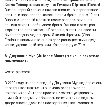
Когда Тейлор вышла замуж за Ричарда Бёртона (Richard
Burton) первый раз, она надела вполне консервативное
платье, и пара продержалась в этом браке целых 10 лет.
Впрочем, через 16 месяцев после развода они вновь
решили связать себя узами брака. Однако в этот раз
торжество состоялось в Ботсване, а платье невесты
было создано модельером Джиной Фратини (Gina
Fratini), и напоминало оно скорее разноцветный наряд
хиппи, украшенный перьями. Как раз в духе 70-х…
8. Джулиана Мур (Julianne Moore) тоже не захотела
помпезности
Фото: pinterest
В 2003 году на свою свадьбу Джулиана Мур надела очень
простенькое платье, что немало расстроило ее
поклонников. Актриса просто не хотела устраивать
шумный праздник и обошлась вечеринкой на заднем
дворе своего дома без посторонних глаз. Розовато-