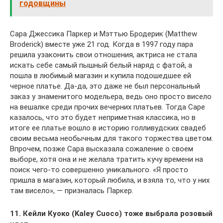
годовщины
Сара Джессика Паркер и Мэттью Бродерик (Matthew
Broderick) вместе уже 21 год. Когда в 1997 году пара
решила узаконить свои отношения, актриса не стала
искать себе самый пышный белый наряд с фатой, а
пошла в любимый магазин и купила подошедшее ей
черное платье. Да-да, это даже не был персональный
заказ у знаменитого модельера, ведь оно просто висело
на вешалке среди прочих вечерних платьев. Тогда Саре
казалось, что это будет неприметная классика, но в
итоге ее платье вошло в историю голливудских свадеб
своим весьма необычным для такого торжества цветом.
Впрочем, позже Сара высказала сожаление о своем
выборе, хотя она и не желала тратить кучу времени на
поиск чего-то совершенно уникального. «Я просто
пришла в магазин, который любила, и взяла то, что у них
там висело», — призналась Паркер.
11. Кейли Куоко (Kaley Cuoco) тоже выбрала розовый