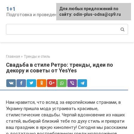
Перейти
1+1
Для любых предложений по
к
Подготовка и проведение свадьбы, традиции
сайту: odin-plus-odna@cp9.ru
контенту
Поиск:
Главная
»
Тренды и стиль
Свадьба в стиле Ретро: тренды, идеи по
декору и советы от YesYes
Нам нравится, что вслед за европейскими странами, в
Украину пришла мода устраивать красивые,
стилистические свадьбы. Черпай вдохновение из наших
статей, выбирай близкий тебе по духу стиль и преврати
ваш праздник в яркую киноленту! Сегодня мы расскажем
о достаточно востребованном среди молодожёнов