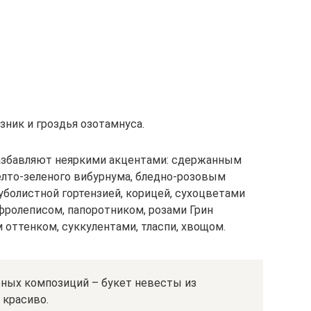
зник и гроздья озотамнуса.
азбавляют неяркими акцентами: сдержанным
лто-зеленого вибурнума, бледно-розовым
уболистной гортензией, корицей, сухоцветами
фролеписом, папоротником, розами Грин
оттенком, суккулентами, тласпи, хвощом.
рных композиций – букет невесты из
 красиво.