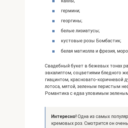
каллы;
гермини;
георгины;
белые лизиатусы;
кустовые розы Бомбастик;
белая матиолла и фрезия, моро
Свадебный букет в бежевых тонах р
эвкалиптом, соцветиями бледного же
гиацинтом, красновато-коричневой д
лотоса, мятой, зеленым перистым не
Романтика с едва уловимым зеленым 
Интересно!
Одна из самых популя
кремовых роз. Смотрится он очень