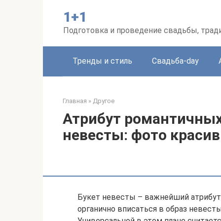
Перейти
1+1
к
контенту
Подготовка и проведение свадьбы, трад
Тренды и стиль
Свадьба-day
Главная
»
Другое
Атрибут романтичных
невесты: фото краси
Букет невесты – важнейший атрибут 
органично вписаться в образ невесты
Универсальной в этом плане считает