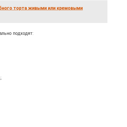
бного торта живыми или кремовыми
ально подходят:
;