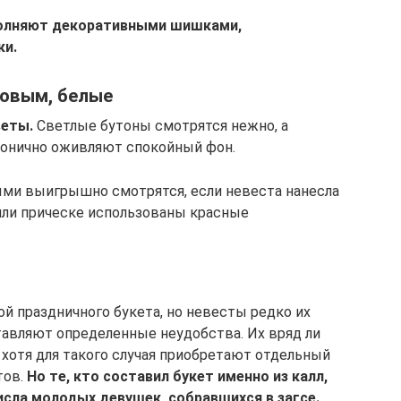
олняют декоративными шишками,
ки.
зовым, белые
веты.
Светлые бутоны смотрятся нежно, а
монично оживляют спокойный фон.
ыми выигрышно смотрятся, если невеста нанесла
 или прическе использованы красные
й праздничного букета, но невесты редко их
авляют определенные неудобства. Их вряд ли
 хотя для такого случая приобретают отдельный
тов.
Но те, кто составил букет именно из калл,
сла молодых девушек, собравшихся в загсе.