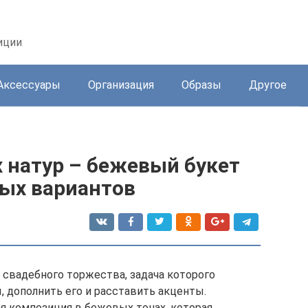
иции
Аксессуары
Организация
Образы
Другое
 натур – бежевый букет
вых вариантов
свадебного торжества, задача которого
, дополнить его и расставить акценты.
ся композиция в бежевых тонах, которая