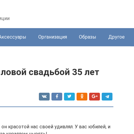
иции
Аксессуары
Организация
Образы
Другое
ловой свадьбой 35 лет
он красотой нас своей удивлял. У вас юбилей, и
 за кораллом нырять!