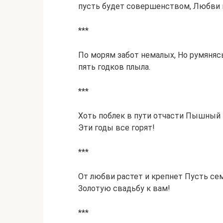
пусть будет совершенством, Любви н
***
По морям забот немалых, Но румянясь
пять годков плыла.
***
Хоть поблек в пути отчасти Пышный 
Эти годы все горят!
***
От любви растет и крепнет Пусть сем
Золотую свадьбу к вам!
***