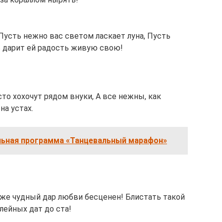
 Пусть нежно вас светом ласкает луна, Пусть
 дарит ей радость живую свою!
сто хохочут рядом внуки, А все нежны, как
на устах.
льная программа «Танцевальный марафон»
к же чудный дар любви бесценен! Блистать такой
лейных дат до ста!