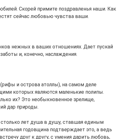
билей. Скорей примите поздравленья наши. Как
естят сейчас любовью чувства ваши.
енков нежных в ваших отношениях. Дает пускай
аботы и, конечно, наслаждения.
(рифы и острова атоллы), на самом деле
щими которых являются маленькие полипы.
олько их? Это необыкновенное зрелище,
ий дар природы.
я столько лет душа в душу, ставшая единым
ительная годовщина подтверждает это, а ведь
стречу друг к другу, с умения дарить любовь,