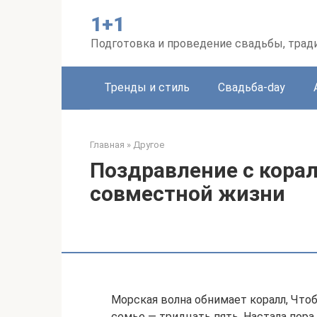
Перейти
1+1
к
контенту
Подготовка и проведение свадьбы, трад
Тренды и стиль
Свадьба-day
Главная
»
Другое
Поздравление с корал
совместной жизни
Морская волна обнимает коралл, Чтоб 
семье — тридцать пять, Настала пора