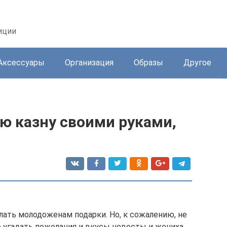
иции
Аксессуары
Организация
Образы
Другое
ю казну своими руками,
лать молодоженам подарки. Но, к сожалению, не
угадать пожелания и вкусы невесты и жениха.