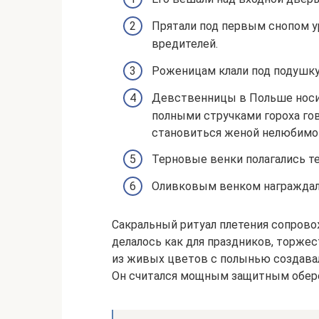
Прятали под первым снопом у
вредителей.
Роженицам клали под подушку
Девственницы в Польше носил
полными стручками гороха гов
становиться женой нелюбимо
Терновые венки полагались те
Оливковым венком награждали
Сакральный ритуал плетения сопрово
делалось как для праздников, торжест
из живых цветов с полынью создавали
Он считался мощным защитным обер