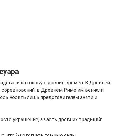
суара
надевали на голову с давних времен. В Древней
 и соревнований, в Древнем Риме им венчали
лось носить лишь представителям знати и
росто украшение, а часть древних традиций:
ью, чтобы отогнать темные силы.