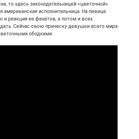
ни, то здесь законодательницей «цветочной»
ая американская исполнительница. На певице
 и реакция ее фанатов, а потом и всех
ждать. Сейчас свою прическу девушки всего мира
цветочными ободками.