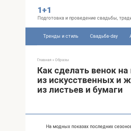
Перейти
1+1
к
контенту
Подготовка и проведение свадьбы, трад
Тренды и стиль
Свадьба-day
Главная
»
Образы
Как сделать венок на
из искусственных и ж
из листьев и бумаги
На модных показах последних сезон