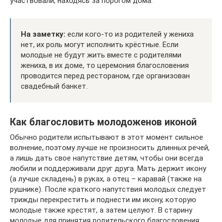
участвовали, находясь за порогом дома.
На заметку:
если кого-то из родителей у жениха
нет, их роль могут исполнить крёстные. Если
молодые не будут жить вместе с родителями
жениха, в их доме, то церемония благословения
проводится перед рестораном, где организован
свадебный банкет.
Как благословить молодоженов иконой
Обычно родители испытывают в этот момент сильное
волнение, поэтому лучше не произносить длинных речей,
а лишь дать свое напутствие детям, чтобы они всегда
любили и поддерживали друг друга. Мать держит икону
(а лучше складень) в руках, а отец – каравай (также на
рушнике). После краткого напутствия молодых следует
трижды перекрестить и поднести им икону, которую
молодые также крестят, а затем целуют. В старину
молодые для принятия родительского благословения