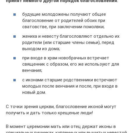
принят немного другой порядок благословления:
будущие молодожены получают общее
благословение от родителей обоих при
сватовстве, при заключении помолвки;
жениха и невесту благословляют отдельно их
родители (или старшие члены семьи), перед
выходом из дома;
при входе в храм новобрачных встречает
священник с образом, его же используют для
венчания;
с иконами старшие родственники встречают
молодых после венчания и после, при входе в
новый дом.
C точки зрения церкви, благословение иконой могут
получить и дать только крещеные люди!
В момент церемонии мать или отец держат иконы в
специальных рушниках, купленных или вышитых невестой