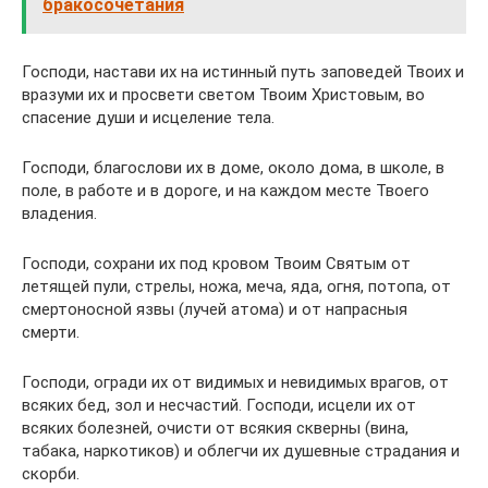
бракосочетания
Господи, настави их на истинный путь заповедей Твоих и
вразуми их и просвети светом Твоим Христовым, во
спасение души и исцеление тела.
Господи, благослови их в доме, около дома, в школе, в
поле, в работе и в дороге, и на каждом месте Твоего
владения.
Господи, сохрани их под кровом Твоим Святым от
летящей пули, стрелы, ножа, меча, яда, огня, потопа, от
смертоносной язвы (лучей атома) и от напрасныя
смерти.
Господи, огради их от видимых и невидимых врагов, от
всяких бед, зол и несчастий. Господи, исцели их от
всяких болезней, очисти от всякия скверны (вина,
табака, наркотиков) и облегчи их душевные страдания и
скорби.