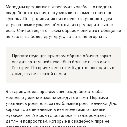
Молодым предлагают «преломить хлеб» — отведать
свадебного каравая, откусив или отломив от него по
кусочку. По традиции, жених и невеста угощают друг
друга своими кусками, обмакнув их предварительно в
соль. Считается, что таким образом они дают обещание
не «солить» более друг другу, то есть не огорчать.
Присутствующие при этом обряде обычно зорко
следят за тем, чей кусок был больше и кто съел
быстрее. По приметам, тот и будет верховодить в
доме, станет главой семьи.
В старину, после преломления свадебного хлеба,
молодые делили каравай между гостями. Первыми
угощались родители, затем близкие родственники. Дно
каравая с запеченными в нём монетами отдавали
музыкантам. А всё, что осталось – «запорожцам» —
детям и подросткам, которые в свадебном пире не