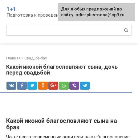
Перейти
1+1
Для любых предложений по
к
Подготовка и проведение свадьбы, традиции
сайту: odin-plus-odna@cp9.ru
контенту
Поиск:
Главная
»
Свадьба-day
Какой иконой благословляют сына, дочь
перед свадьбой
Какой иконой благословляют сына на
брак
Чаще всего современные родители дают благословение