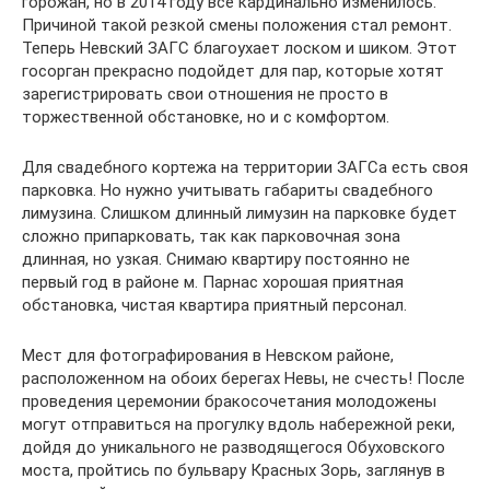
горожан, но в 2014 году все кардинально изменилось.
Причиной такой резкой смены положения стал ремонт.
Теперь Невский ЗАГС благоухает лоском и шиком. Этот
госорган прекрасно подойдет для пар, которые хотят
зарегистрировать свои отношения не просто в
торжественной обстановке, но и с комфортом.
Для свадебного кортежа на территории ЗАГСа есть своя
парковка. Но нужно учитывать габариты свадебного
лимузина. Слишком длинный лимузин на парковке будет
сложно припарковать, так как парковочная зона
длинная, но узкая. Снимаю квартиру постоянно не
первый год в районе м. Парнас хорошая приятная
обстановка, чистая квартира приятный персонал.
Мест для фотографирования в Невском районе,
расположенном на обоих берегах Невы, не счесть! После
проведения церемонии бракосочетания молодожены
могут отправиться на прогулку вдоль набережной реки,
дойдя до уникального не разводящегося Обуховского
моста, пройтись по бульвару Красных Зорь, заглянув в