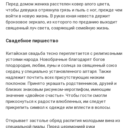
Перед домом жениха расстелен ковер алого цвета,
чтобы девушка отряхнула грязь и пыль с ног, прежде чем
войти в новую жизнь. В руках юная невеста держит
бронзовое зеркало, из которого по преданию выходит
священный луч света, озаряющий семейную жизнь.
Свадебное пиршество
Китайская свадьба тесно переплетается с религиозными
устоями народа. Новобрачные благодарят богов
плодородия, любви, луны и солнца за священный союз
сердец у специально установленного алтаря. Также
надлежит почтить всех присутствующих низким
поклоном. Принято украшать родственников, друзей и
близких знаковым рисунком-иероглифом, имеющим
значение «двойное счастье». Чтобы гости смогли
прикоснуться к радости влюбленных, им следует
прикрепить символ к одежде или вплести в волосы.
Открывает застолье обряд распития молодыми вина из
специальной пиалы. Перед церемонией руки