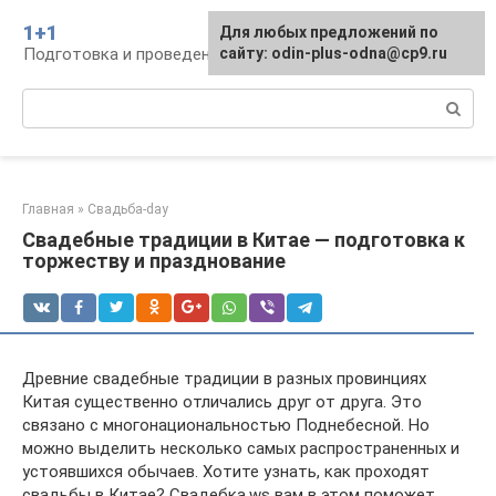
Перейти
1+1
Для любых предложений по
к
Подготовка и проведение свадьбы, традиции
сайту: odin-plus-odna@cp9.ru
контенту
Поиск:
Главная
»
Свадьба-day
Свадебные традиции в Китае — подготовка к
торжеству и празднование
Древние свадебные традиции в разных провинциях
Китая существенно отличались друг от друга. Это
связано с многонациональностью Поднебесной. Но
можно выделить несколько самых распространенных и
устоявшихся обычаев. Хотите узнать, как проходят
свадьбы в Китае? Свадебка.ws вам в этом поможет.