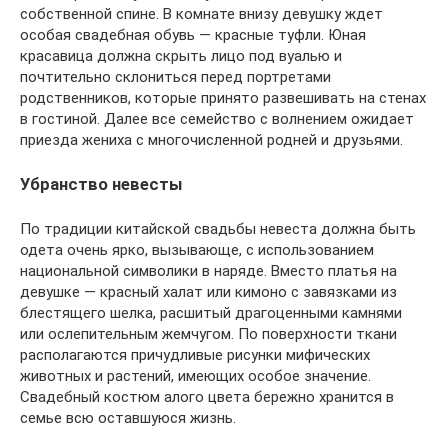
собственной спине. В комнате внизу девушку ждет
особая свадебная обувь — красные туфли. Юная
красавица должна скрыть лицо под вуалью и
почтительно склониться перед портретами
родственников, которые принято развешивать на стенах
в гостиной. Далее все семейство с волнением ожидает
приезда жениха с многочисленной родней и друзьями.
Убранство невесты
По традиции китайской свадьбы невеста должна быть
одета очень ярко, вызывающе, с использованием
национальной символики в наряде. Вместо платья на
девушке — красный халат или кимоно с завязками из
блестящего шелка, расшитый драгоценными камнями
или ослепительным жемчугом. По поверхности ткани
располагаются причудливые рисунки мифических
животных и растений, имеющих особое значение.
Свадебный костюм алого цвета бережно хранится в
семье всю оставшуюся жизнь.