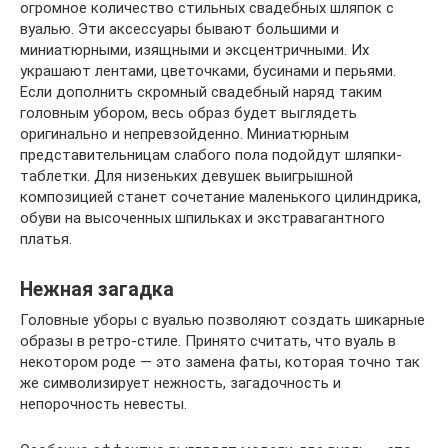
огромное количество стильных свадебных шляпок с
вуалью. Эти аксессуары бывают большими и
миниатюрными, изящными и эксцентричными. Их
украшают лентами, цветочками, бусинами и перьями.
Если дополнить скромный свадебный наряд таким
головным убором, весь образ будет выглядеть
оригинально и непревзойденно. Миниатюрным
представительницам слабого пола подойдут шляпки-
таблетки. Для низеньких девушек выигрышной
композицией станет сочетание маленького цилиндрика,
обуви на высоченных шпильках и экстравагантного
платья.
Нежная загадка
Головные уборы с вуалью позволяют создать шикарные
образы в ретро-стиле. Принято считать, что вуаль в
некотором роде — это замена фаты, которая точно так
же символизирует нежность, загадочность и
непорочность невесты.