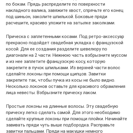
по бокам. Прядь распределите по поверхности
накладного валика, завяжите хвост, спрячьте его конец
под шиньон, заколите шпилькой. Боковые пряди
расчешите, красиво уложите на затылке заколками.
Прическа с заплетенными косами. Под ретро-аксессуар
прекрасно подойдет свадебная укладка с французской
косой. Для ее создания разделите шевелюру по
диагонали на 2 части. Нижнюю часть взбрызните муссом
и из нее заплетите французскую косу, которую
закрепите в пучок шпильками. Из верхней части волос
сделайте локоны при помощи щипцов. Завитки
закрепите так, чтобы пучка из косы не было видно.
Несколько локонов оставьте для красивого обрамления
лица невесты. Взбрызните прическу лаком.
Простые локоны на длинные волосы. Эту свадебную
прическу легко сделать самой. Для этого необходимо
сделайте крупные локоны при помощи плойки. Начинайте
завивать пряди чуть выше подбородка. Расправьте
завитки пальцами. Пряди на макушки немного