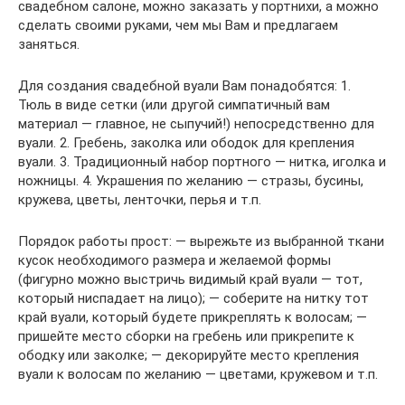
свадебном салоне, можно заказать у портнихи, а можно
сделать своими руками, чем мы Вам и предлагаем
заняться.
Для создания свадебной вуали Вам понадобятся: 1.
Тюль в виде сетки (или другой симпатичный вам
материал — главное, не сыпучий!) непосредственно для
вуали. 2. Гребень, заколка или ободок для крепления
вуали. 3. Традиционный набор портного — нитка, иголка и
ножницы. 4. Украшения по желанию — стразы, бусины,
кружева, цветы, ленточки, перья и т.п.
Порядок работы прост: — вырежьте из выбранной ткани
кусок необходимого размера и желаемой формы
(фигурно можно выстричь видимый край вуали — тот,
который ниспадает на лицо); — соберите на нитку тот
край вуали, который будете прикреплять к волосам; —
пришейте место сборки на гребень или прикрепите к
ободку или заколке; — декорируйте место крепления
вуали к волосам по желанию — цветами, кружевом и т.п.