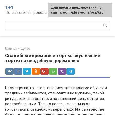
Перейти
1+1
Для любых предложений по
к
Подготовка и проведение свадьбы, традиции
сайту: odin-plus-odna@cp9.ru
контенту
Поиск:
Главная
»
Другое
Свадебные кремовые торты: вкуснейшие
торты на свадебную церемонию
Несмотря на то, что с течением жизни многие обычаи и
традиции забываются, становятся не нужными, такой
ритуал, как сватовство, и по нынешний день остается
востребованным. Только после него начинают
готовиться к свадебному переполоху.
На сватовстве
будущие родственники знакомятся, молодая пара